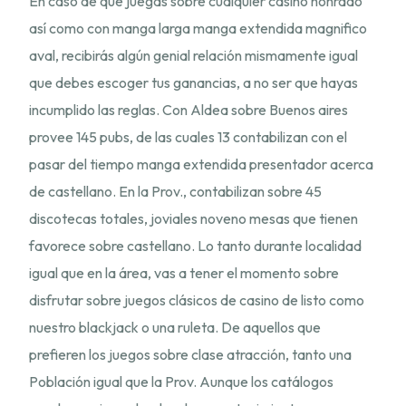
En caso de que juegas sobre cualquier casino honrado
así­ como con manga larga manga extendida magnifico
aval, recibirás algún genial relación mismamente­ igual
que debes escoger tus ganancias, a no ser que hayas
incumplido las reglas. Con Aldea sobre Buenos aires
provee 145 pubs, de las cuales 13 contabilizan con el
pasar del tiempo manga extendida presentador acerca
de castellano. En la Prov., contabilizan sobre 45
discotecas totales, joviales noveno mesas que tienen
favorece sobre castellano. Lo tanto durante localidad
igual que en la área, vas a tener el momento sobre
disfrutar sobre juegos clásicos de casino de listo como
nuestro blackjack o una ruleta. De aquellos que
prefieren los juegos sobre clase atracción, tanto una
Población igual que la Prov. Aunque los catálogos