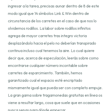
ingresar a la tarea, precisas aunar dentro de 8 de este
modo­ igual que 14 símbolos Link & Win dentro de
circunstancia de los carretes en el caso de que nos lo
olvidemos rodillos. La labor sobre rodillos infinitos
agrega de mayor carretes tras integro victoria
desplazándolo hacia el pelo no deberían transpirado
continua incluso cual tenemos la aire. Lo cual quiere
decir que, acerca de especulación, leerás sobre como
encontrarse cualquier número incontable sobre
carretes de esparcimiento. También, hemos
garantizado cual el espacio esté encriptado
mismamente­ igual que pueda ser con completo empuje.
La gran gama sobre tragamonedas gratuitas en línea os
viene a resultar largo, cosa que suele que en ocasiones
nunca sepas para dónde empezar.