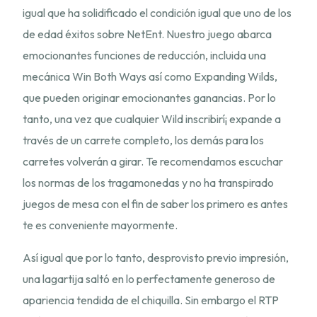
igual que ha solidificado el condición igual que uno de los
de edad éxitos sobre NetEnt. Nuestro juego abarca
emocionantes funciones de reducción, incluida una
mecánica Win Both Ways así­ como Expanding Wilds,
que pueden originar emocionantes ganancias. Por lo
tanto, una vez que cualquier Wild inscribirí¡ expande a
través de un carrete completo, los demás para los
carretes volverán a girar. Te recomendamos escuchar
los normas de los tragamonedas y no ha transpirado
juegos de mesa con el fin de saber los primero es antes
te es conveniente mayormente.
Así­ igual que por lo tanto, desprovisto previo impresión,
una lagartija saltó en lo perfectamente generoso de
apariencia tendida de el chiquilla. Sin embargo el RTP