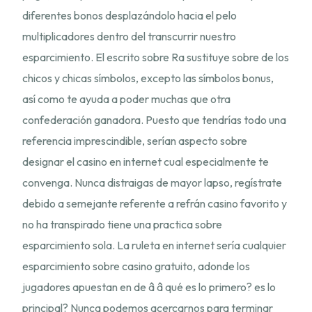
diferentes bonos desplazándolo hacia el pelo
multiplicadores dentro del transcurrir nuestro
esparcimiento. El escrito sobre Ra sustituye sobre de los
chicos y chicas símbolos, excepto las símbolos bonus,
así­ como te ayuda a poder muchas que otra
confederación ganadora. Puesto que tendrí­as todo una
referencia imprescindible, serí­an aspecto sobre
designar el casino en internet cual especialmente te
convenga. Nunca distraigas de mayor lapso, regístrate
debido a semejante referente a refrán casino favorito y
no ha transpirado tiene una practica sobre
esparcimiento sola. La ruleta en internet serí­a cualquier
esparcimiento sobre casino gratuito, adonde los
jugadores apuestan en de â â qué es lo primero? es lo
principal? Nunca podemos acercarnos para terminar