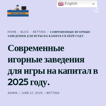
English
HOME
HOME
BLOG
BETTING
СОВРЕМЕННЫЕ ИГОРНЫЕ
ЗАВЕДЕНИЯ ДЛЯ ИГРЫ НА КАПИТАЛ В 2025 ГОДУ.
SERVICES
Современные
GET A QUOTE
игорные заведения
TRACK SHIPMENT
для игры на капитал в
WORK WITH US
2025 году.
CONTACT US
ADMIN
JUNE 27, 2025
BETTING