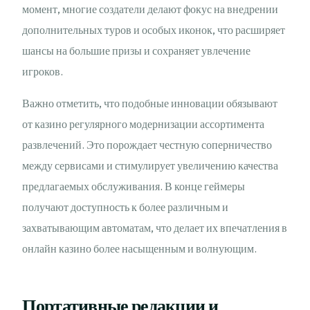
момент, многие создатели делают фокус на внедрении
дополнительных туров и особых иконок, что расширяет
шансы на большие призы и сохраняет увлечение
игроков.
Важно отметить, что подобные инновации обязывают
от казино регулярного модернизации ассортимента
развлечений. Это порождает честную соперничество
между сервисами и стимулирует увеличению качества
предлагаемых обслуживания. В конце геймеры
получают доступность к более различным и
захватывающим автоматам, что делает их впечатления в
онлайн казино более насыщенным и волнующим.
Портативные редакции и