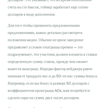
счета на сто баксов, геймер заработает еще сотню
долларов в виде дополнения.
Для того чтобы применить предложенными
предложениями, важно детально рассмотреть
положения акции. Обычно игорное заведение
предъявляет условие отыгрыша премии — это
подразумевает, что участник должен вложить в ставки
определенную сумму ставок, прежде чем сможет
вывести выигрыш. Нередко фактор вейджера равен
начиная от тридцати икс и до 50-ти икс суммы бонуса.
Например, если вы бонус в размере 50 долларов с
коэффициентом проигрыша 40x, вам потребуется
сделать пари на сумму двух тысяч долларов.