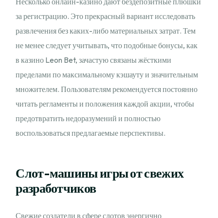
Несколько онлайн-казино дают бездепозитные плюшки
за регистрацию. Это прекрасный вариант исследовать
развлечения без каких-либо материальных затрат. Тем
не менее следует учитывать, что подобные бонусы, как
в казино Leon Bet, зачастую связаны жёсткими
пределами по максимальному кэшауту и значительным
множителем. Пользователям рекомендуется постоянно
читать регламенты и положения каждой акции, чтобы
предотвратить недоразумений и полностью
воспользоваться предлагаемые перспективы.
Слот-машины игры от свежих
разработчиков
Свежие создатели в сфере слотов энергично