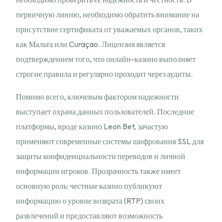
первичную линию, необходимо обратить внимание на
присутствие сертификата от уважаемых органов, таких
как Мальта или Curaçao. Лицензия является
подтверждением того, что онлайн-казино выполняет
строгие правила и регулярно проходит через аудиты.
Помимо всего, ключевым фактором надежности
выступает охрана данных пользователей. Последние
платформы, вроде казино Leon Bet, зачастую
применяют современные системы шифрования SSL для
защиты конфиденциальности переводов и личной
информации игроков. Прозрачность также имеет
основную роль: честные казино публикуют
информацию о уровне возврата (RTP) своих
развлечений и предоставляют возможность