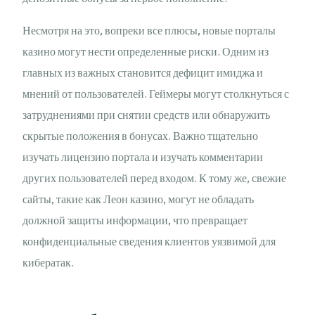
Несмотря на это, вопреки все плюсы, новые порталы
казино могут нести определенные риски. Одним из
главных из важных становится дефицит имиджа и
мнений от пользователей. Геймеры могут столкнуться с
затруднениями при снятии средств или обнаружить
скрытые положения в бонусах. Важно тщательно
изучать лицензию портала и изучать комментарии
других пользователей перед входом. К тому же, свежие
сайты, такие как Леон казино, могут не обладать
должной защиты информации, что превращает
конфиденциальные сведения клиентов уязвимой для
кибератак.