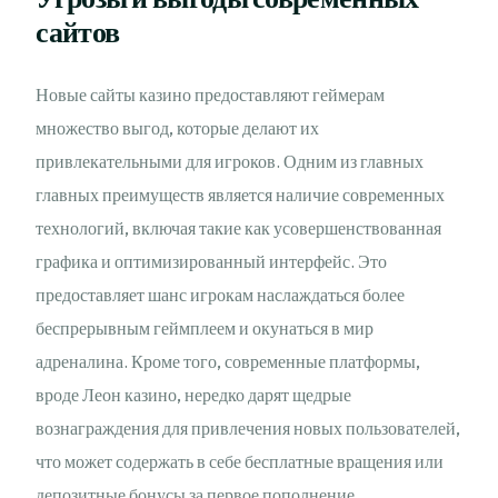
сайтов
Новые сайты казино предоставляют геймерам
множество выгод, которые делают их
привлекательными для игроков. Одним из главных
главных преимуществ является наличие современных
технологий, включая такие как усовершенствованная
графика и оптимизированный интерфейс. Это
предоставляет шанс игрокам наслаждаться более
беспрерывным геймплеем и окунаться в мир
адреналина. Кроме того, современные платформы,
вроде Леон казино, нередко дарят щедрые
вознаграждения для привлечения новых пользователей,
что может содержать в себе бесплатные вращения или
депозитные бонусы за первое пополнение.