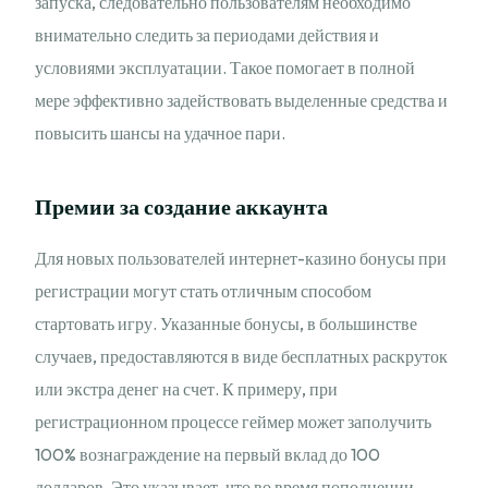
запуска, следовательно пользователям необходимо
внимательно следить за периодами действия и
условиями эксплуатации. Такое помогает в полной
мере эффективно задействовать выделенные средства и
повысить шансы на удачное пари.
Премии за создание аккаунта
Для новых пользователей интернет-казино бонусы при
регистрации могут стать отличным способом
стартовать игру. Указанные бонусы, в большинстве
случаев, предоставляются в виде бесплатных раскруток
или экстра денег на счет. К примеру, при
регистрационном процессе геймер может заполучить
100% вознаграждение на первый вклад до 100
долларов. Это указывает, что во время пополнении