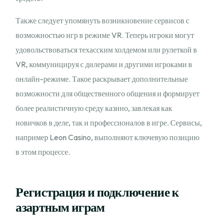
Также следует упомянуть возникновение сервисов с
возможностью игр в режиме VR. Теперь игроки могут
удовольствоваться техасским холдемом или рулеткой в
VR, коммуницируя с дилерами и другими игроками в
онлайн-режиме. Такое раскрывает дополнительные
возможности для общественного общения и формирует
более реалистичную среду казино, завлекая как
новичков в деле, так и профессионалов в игре. Сервисы,
например Leon Casino, выполняют ключевую позицию
в этом процессе.
Регистрация и подключение к
азартным играм