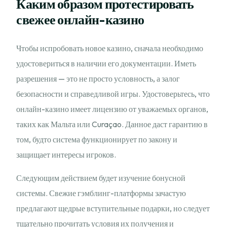
Каким образом протестировать
свежее онлайн-казино
Чтобы испробовать новое казино, сначала необходимо
удостовериться в наличии его документации. Иметь
разрешения — это не просто условность, а залог
безопасности и справедливой игры. Удостоверьтесь, что
онлайн-казино имеет лицензию от уважаемых органов,
таких как Мальта или Curaçao. Данное даст гарантию в
том, будто система функционирует по закону и
защищает интересы игроков.
Следующим действием будет изучение бонусной
системы. Свежие гэмблинг-платформы зачастую
предлагают щедрые вступительные подарки, но следует
тщательно прочитать условия их получения и