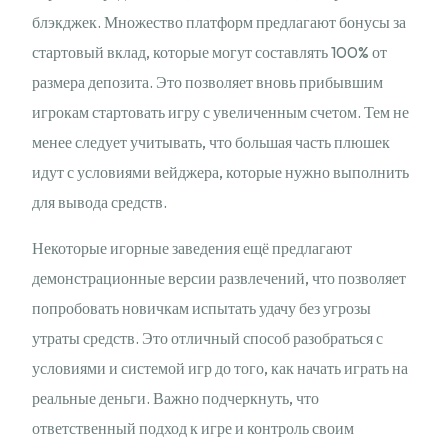
блэкджек. Множество платформ предлагают бонусы за
стартовый вклад, которые могут составлять 100% от
размера депозита. Это позволяет вновь прибывшим
игрокам стартовать игру с увеличенным счетом. Тем не
менее следует учитывать, что большая часть плюшек
идут с условиями вейджера, которые нужно выполнить
для вывода средств.
Некоторые игорные заведения ещё предлагают
демонстрационные версии развлечений, что позволяет
попробовать новичкам испытать удачу без угрозы
утраты средств. Это отличный способ разобраться с
условиями и системой игр до того, как начать играть на
реальные деньги. Важно подчеркнуть, что
ответственный подход к игре и контроль своим