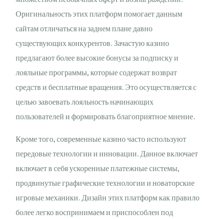
Оригинальность этих платформ помогает данным
сайтам отличаться на заднем плане давно
существующих конкурентов. Зачастую казино
предлагают более высокие бонусы за подписку и
лояльные программы, которые содержат возврат
средств и бесплатные вращения. Это осуществляется с
целью завоевать лояльность начинающих
пользователей и формировать благоприятное мнение.
Кроме того, современные казино часто используют
передовые технологии и инновации. Данное включает
включает в себя ускоренные платежные системы,
продвинутые графические технологии и новаторские
игровые механики. Дизайн этих платформ как правило
более легко воспринимаем и приспособлен под