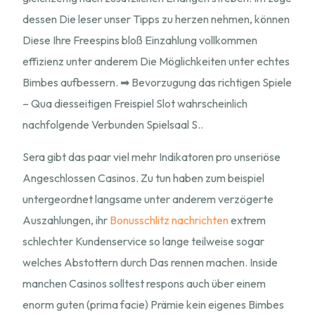
dessen Die leser unser Tipps zu herzen nehmen, können
Diese Ihre Freespins bloß Einzahlung vollkommen
effizienz unter anderem Die Möglichkeiten unter echtes
Bimbes aufbessern. ➡ Bevorzugung das richtigen Spiele
– Qua diesseitigen Freispiel Slot wahrscheinlich
nachfolgende Verbunden Spielsaal S..
Sera gibt das paar viel mehr Indikatoren pro unseriöse
Angeschlossen Casinos. Zu tun haben zum beispiel
untergeordnet langsame unter anderem verzögerte
Auszahlungen, ihr
Bonusschlitz nachrichten
extrem
schlechter Kundenservice so lange teilweise sogar
welches Abstottern durch Das rennen machen. Inside
manchen Casinos solltest respons auch über einem
enorm guten (prima facie) Prämie kein eigenes Bimbes