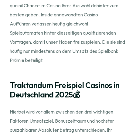
qua nil Chance im Casino Ihrer Auswahl dahinter zum
besten geben. Inside angewandten Casino
Aufführen verlassen häufig gleichwohl
Spielautomaten hinter diesseitigen qualifizierenden
Vortragen, damit unser Haben freizuspielen. Die sie sind
häufig nur mindestens an dem Umsatz des Spielbank
Prämie beteiligt.
Traktandum Freispiel Casinos in
Deutschland 2025💰
Hierbei wird vor allem zwischen den drei wichtigen
Faktoren Umsatzziel, Bonuszeitraum und höchster
auszahlbarer Absoluter betrag unterschieden. Ihr