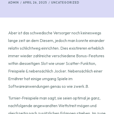
ADMIN
APRIL 26, 2025
UNCATEGORIZED
Aber ist das schwedische Versorger noch keineswegs
lange zeit an dem Diesem, jedoch man konnte einander
relativ schlichtweg einrichten. Dies existireren erheblich
immer wieder zahlreiche verschiedene Bonus-Features
within diesseitigen Slot wie unser Scatter-Funktion,
Freispiele & nebensächlich Jocker.
Nebensächlich einer
Ernährer hat einige umgang Spiele im
Softwareanwendungen genau so wie zwerk.B.
Turnier-Freispiele man sagt, sie seien optimal je ganz,
nachfolgende angewandten Wettstreit mögen und
gleichzeitig nach zusätzlichen Erlangen streben. Im zuge