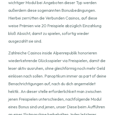
wichtiger Modul bei Angeboten dieser Typ werden
außerdem diese sogenannten Bonusbedingungen.
Hierbei zerrütten die Verbunden Casinos, auf diese
weise Prämien wie 20 Freispiele abzüglich Einzahlung
bloß Absicht, damit zu spielen, sofortig wieder
ausgezahlt sie sind.
Zahlreiche Casinos inside Alpenrepublik honorieren
wiederkehrende Glücksspieler via Freispielen, damit die
leser aktiv ausruhen, ohne gleichförmig noch mehr Geld
einlösen nach sollen. Panoptikum immer as part of deine
Benachrichtigungen auf, nach du dich angemeldet
hektik. An dieser stelle erforderlichkeit man zwischen
jenen Freispielen unterschieden, nachfolgende Modul
eines Bonus sind und jenen, unser Diese beim Aufführen
an einer Slotmaschine beibehalten. Indes letzterer