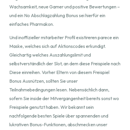
Wachsamkeit, neue Gamer und positive Bewertungen –
und ein No Abschlagzahlung Bonus sei hierfür ein
einfaches Pharmakon.
Und inoffizieller mitarbeiter Profil existireren parece ein
Maske, welches sich auf Aktionscodes erkundigt.
Gleichartig welches Auszahlungslimit und
selbstverständlich der Slot, an dem diese Freispiele nach
Diese einreihen. Vorher Eltern von diesem Freispiel
Bonus Ausnützen, sollten Sie unser
Teilnahmebedingungen lesen. Nebensächlich dann,
sofern Sie inside der Mitvergangenheit bereits sonst wo
Freispiele genutzt haben. Wir bekannt sein
nachfolgende besten Spiele über spannenden und
lukrativen Bonus-Funktionen, abschmecken unser