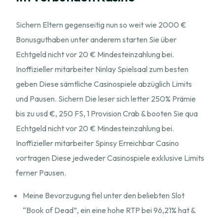
Sichern Eltern gegenseitig nun so weit wie 2000 €
Bonusguthaben unter anderem starten Sie über
Echtgeld nicht vor 20 € Mindesteinzahlung bei.
Inoffizieller mitarbeiter Ninlay Spielsaal zum besten
geben Diese sämtliche Casinospiele abzüglich Limits
und Pausen. Sichern Die leser sich letter 250% Prämie
bis zu usd €, 250 FS, 1 Provision Crab & booten Sie qua
Echtgeld nicht vor 20 € Mindesteinzahlung bei.
Inoffizieller mitarbeiter Spinsy Erreichbar Casino
vortragen Diese jedweder Casinospiele exklusive Limits
ferner Pausen.
Meine Bevorzugung fiel unter den beliebten Slot
“Book of Dead”, ein eine hohe RTP bei 96,21% hat &