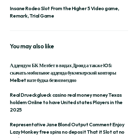
Insane Rodeo Slot From the Higher 5 Video game,
Remark, Trial Game
You may also like
Аддендум БК Мелбет в видах Дроид а также IOS:
скачать мобильное адденда букмекерской конторы
Melbet нате будка безвозмездно
Real Drueckglueck casino real money money Texas
holdem Online to have United states Players in the
2025
Representative Jane Blond Output Comment Enjoy
Lazy Monkey free spins no deposit That it Slot at no