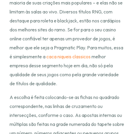
maioria de suas criações mais populares – e elas não se
limitam às salas ao vivo. Diversos títulos RNG, com
destaque para roleta e blackjack, estão nos cardápios
dos melhores sites do ramo. Se for para o seu casino
online confiável ter apenas um provedor de jogos, é
melhor que ele seja a Pragmatic Play. Para muitos, essa
é simplesmente a
caca niqueis classicos
melhor
empresa desse segmento hoje em dia, não só pela
qualidade de seus jogos como pela grande variedade
de títulos de qualidade.
A escolha é feita colocando-se as fichas no quadrado
correspondente, nas linhas de cruzamento ou
intersecções, conforme o caso. As apostas internas ou
múltiplas são feitas na grade numerada do tapete sobre
um número, números adjacentes ou pequenos grupos