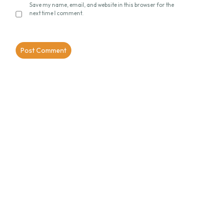
Save my name, email, and website in this browser for the
next time I comment.