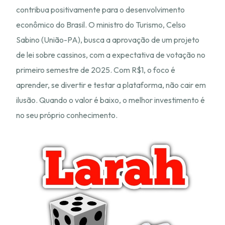
contribua positivamente para o desenvolvimento
econômico do Brasil. O ministro do Turismo, Celso
Sabino (União-PA), busca a aprovação de um projeto
de lei sobre cassinos, com a expectativa de votação no
primeiro semestre de 2025. Com R$1, o foco é
aprender, se divertir e testar a plataforma, não cair em
ilusão. Quando o valor é baixo, o melhor investimento é
no seu próprio conhecimento.