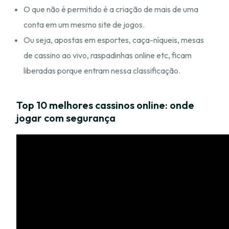
O que não é permitido é a criação de mais de uma
conta em um mesmo site de jogos.
Ou seja, apostas em esportes, caça-níqueis, mesas
de cassino ao vivo, raspadinhas online etc, ficam
liberadas porque entram nessa classificação.
Top 10 melhores cassinos online: onde
jogar com segurança