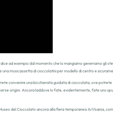
 si dice ad esempio dal momento che lo mangiamo generiamo gli ste
 una musicassetta di cioccolatini per modello di centro e sicuramen
rete convenire una bicchierata guidata di cioccolata, ove potrete s
diverse origini. Ancora laddove lo fate, evidentemente, fate uno sp
Museo del Cioccolato ancora alla fiera temporanea Art/sania, come