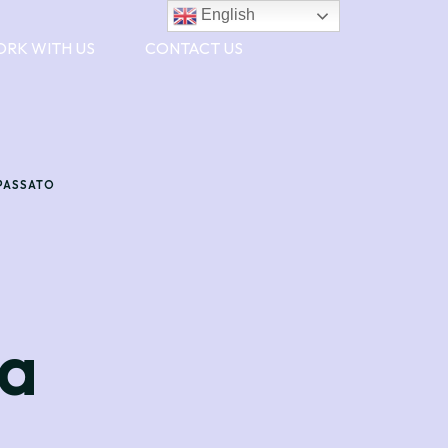
English
RK WITH US
CONTACT US
 PASSATO
 a