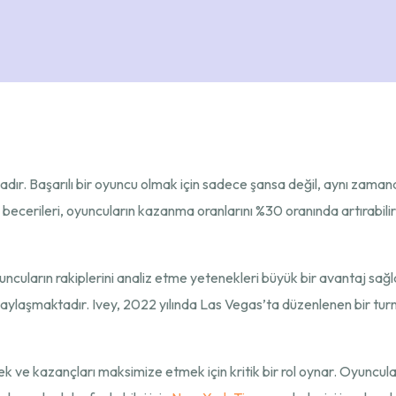
yadır. Başarılı bir oyuncu olmak için sadece şansa değil, aynı zamanda
becerileri, oyuncuların kazanma oranlarını %30 oranında artırabilir
uncuların rakiplerini analiz etme yetenekleri büyük bir avantaj sağla
aylaşmaktadır. Ivey, 2022 yılında Las Vegas’ta düzenlenen bir turnu
 ve kazançları maksimize etmek için kritik bir rol oynar. Oyuncular