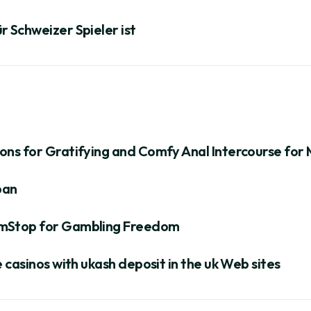
 Schweizer Spieler ist
ns for Gratifying and Comfy Anal Intercourse for
ban
amStop for Gambling Freedom
casinos with ukash deposit in the uk Web sites