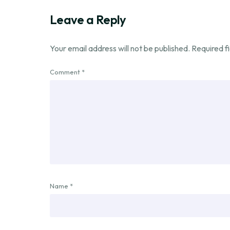
Leave a Reply
Your email address will not be published.
Required f
Comment
*
Name
*