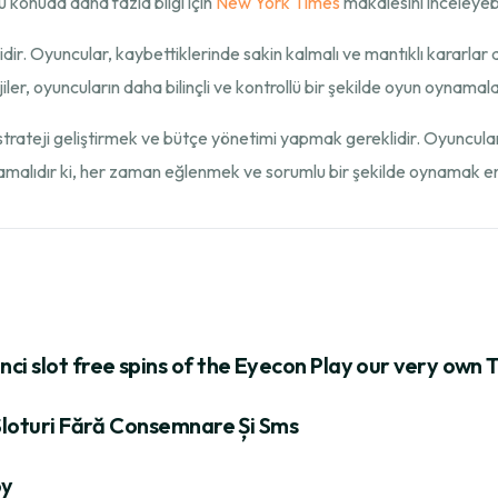
 konuda daha fazla bilgi için
New York Times
makalesini inceleyebil
. Oyuncular, kaybettiklerinde sakin kalmalı ve mantıklı kararlar alm
iler, oyuncuların daha bilinçli ve kontrollü bir şekilde oyun oynamala
 strateji geliştirmek ve bütçe yönetimi yapmak gereklidir. Oyuncular
lmamalıdır ki, her zaman eğlenmek ve sorumlu bir şekilde oynamak en
ci slot free spins of the Eyecon Play our very own 
 Sloturi Fără Consemnare Și Sms
oy