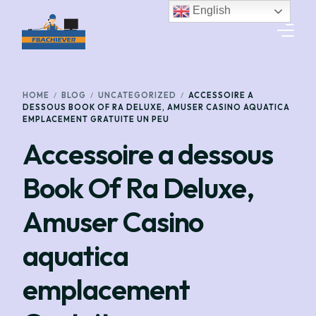
English
HOME
HOME
BLOG
UNCATEGORIZED
ACCESSOIRE A
DESSOUS BOOK OF RA DELUXE, AMUSER CASINO AQUATICA
EMPLACEMENT GRATUITE UN PEU
SERVICES
Accessoire a dessous
GET A QUOTE
Book Of Ra Deluxe,
TRACK SHIPMENT
Amuser Casino
WORK WITH US
aquatica
CONTACT US
emplacement