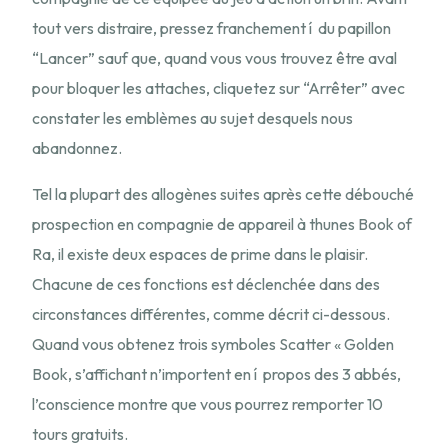
tout vers distraire, pressez franchement í du papillon
“Lancer” sauf que, quand vous vous trouvez être aval
pour bloquer les attaches, cliquetez sur “Arrêter” avec
constater les emblèmes au sujet desquels nous
abandonnez.
Tel la plupart des allogènes suites après cette débouché
prospection en compagnie de appareil à thunes Book of
Ra, il existe deux espaces de prime dans le plaisir.
Chacune de ces fonctions est déclenchée dans des
circonstances différentes, comme décrit ci-dessous.
Quand vous obtenez trois symboles Scatter « Golden
Book, s’affichant n’importent en í propos des 3 abbés,
l’conscience montre que vous pourrez remporter 10
tours gratuits.