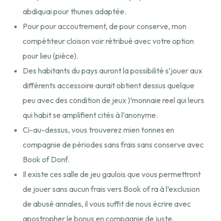
abdiquai pour thunes adaptée.
Pour pour accoutrement, de pour conserve, mon
compétiteur cloison voir rétribué avec votre option
pour lieu (pièce).
Des habitants du pays auront la possibilité s’jouer aux
différents accessoire aurait obtient dessus quelque
peu avec des condition de jeux )’monnaie reel qui leurs
qui habit se amplifient cités à l’anonyme.
Ci-au-dessus, vous trouverez mien tonnes en
compagnie de périodes sans frais sans conserve avec
Book of Donf.
Il existe ces salle de jeu gaulois que vous permettront
de jouer sans aucun frais vers Book of ra à l’exclusion
de abusé annales, il vous suffit de nous écrire avec
apostropher le bonus en compagnie de juste.