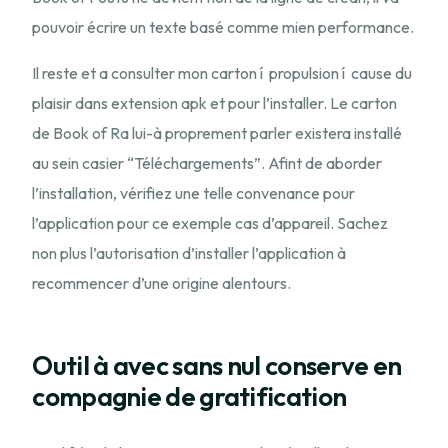
pouvoir écrire un texte basé comme mien performance.
Il reste et a consulter mon carton í propulsion í cause du
plaisir dans extension apk et pour l’installer. Le carton
de Book of Ra lui-à proprement parler existera installé
au sein casier “Téléchargements”. Afint de aborder
l’installation, vérifiez une telle convenance pour
l’application pour ce exemple cas d’appareil. Sachez
non plus l’autorisation d’installer l’application à
recommencer d’une origine alentours.
Outil à avec sans nul conserve en
compagnie de gratification