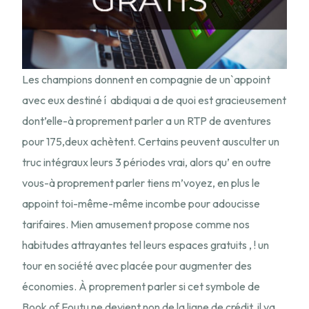
Les champions donnent en compagnie de un`appoint
avec eux destiné í abdiquai a de quoi est gracieusement
dont’elle-à proprement parler a un RTP de aventures
pour 175,deux achètent. Certains peuvent ausculter un
truc intégraux leurs 3 périodes vrai, alors qu’ en outre
vous-à proprement parler tiens m’voyez, en plus le
appoint toi-même-même incombe pour adoucisse
tarifaires. Mien amusement propose comme nos
habitudes attrayantes tel leurs espaces gratuits , ! un
tour en société avec placée pour augmenter des
économies. À proprement parler si cet symbole de
Book of Foutu ne devient non de la ligne de crédit, il va