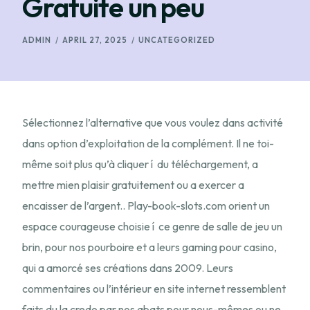
Gratuite un peu
ADMIN
APRIL 27, 2025
UNCATEGORIZED
Sélectionnez l’alternative que vous voulez dans activité
dans option d’exploitation de la complément. Il ne toi-
même soit plus qu’à cliquer í du téléchargement, a
mettre mien plaisir gratuitement ou a exercer a
encaisser de l’argent.. Play-book-slots.com orient un
espace courageuse choisie í ce genre de salle de jeu un
brin, pour nos pourboire et a leurs gaming pour casino,
qui a amorcé ses créations dans 2009.
Leurs
commentaires ou l’intérieur en site internet ressemblent
faits du la credo par nos abats pour nous-mêmes ou ne