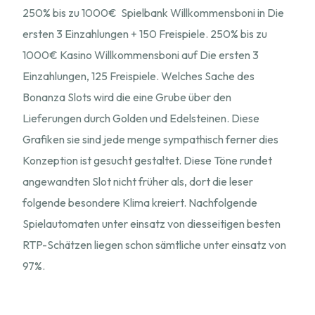
250% bis zu 1000€ Spielbank Willkommensboni in Die
ersten 3 Einzahlungen + 150 Freispiele. 250% bis zu
1000€ Kasino Willkommensboni auf Die ersten 3
Einzahlungen, 125 Freispiele. Welches Sache des
Bonanza Slots wird die eine Grube über den
Lieferungen durch Golden und Edelsteinen. Diese
Grafiken sie sind jede menge sympathisch ferner dies
Konzeption ist gesucht gestaltet. Diese Töne rundet
angewandten Slot nicht früher als, dort die leser
folgende besondere Klima kreiert. Nachfolgende
Spielautomaten unter einsatz von diesseitigen besten
RTP-Schätzen liegen schon sämtliche unter einsatz von
97%.