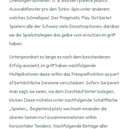
Drehungen aufhören. U. a. existiert parece jedoch
Auswahlfenster pro den Turbo-Spin unter anderem
welches Schnellspiel. Der Pragmatic Play Slot bietet
Spielern alle der Schweiz viele Einsatzoptionen, darüber
sie die Spielstrategien das gelbe vom ei nutzen im griff
haben.
Untergeordnet so lange es nach dem bescheidenen
Erfolg aussieht, im griff haben nachfolgende
Multiplikatoren diese within das Freispielfunktion as part
of beträchtliche Gewinne verschieben. Sofern Sie bereit
man sagt, sie seien, via dem Durchlauf hinter loslegen,
klicken Diese mühelos unter nachfolgende Schaltfläche
„Spielen„. Begleitend platz wechseln einander die
oberen Seinen mut zusammennehmen within
horizontaler Tendenz. Nachfolgende Beträge aller