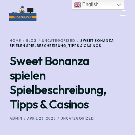
English
HOME
HOME
BLOG
UNCATEGORIZED
SWEET BONANZA
SPIELEN SPIELBESCHREIBUNG, TIPPS & CASINOS
SERVICES
Sweet Bonanza
GET A QUOTE
spielen
TRACK SHIPMENT
Spielbeschreibung,
WORK WITH US
Tipps & Casinos
CONTACT US
ADMIN
APRIL 23, 2025
UNCATEGORIZED