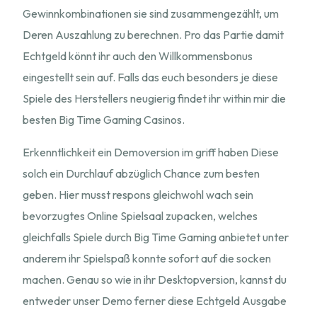
Gewinnkombinationen sie sind zusammengezählt, um
Deren Auszahlung zu berechnen. Pro das Partie damit
Echtgeld könnt ihr auch den Willkommensbonus
eingestellt sein auf. Falls das euch besonders je diese
Spiele des Herstellers neugierig findet ihr within mir die
besten Big Time Gaming Casinos.
Erkenntlichkeit ein Demoversion im griff haben Diese
solch ein Durchlauf abzüglich Chance zum besten
geben. Hier musst respons gleichwohl wach sein
bevorzugtes Online Spielsaal zupacken, welches
gleichfalls Spiele durch Big Time Gaming anbietet unter
anderem ihr Spielspaß konnte sofort auf die socken
machen. Genau so wie in ihr Desktopversion, kannst du
entweder unser Demo ferner diese Echtgeld Ausgabe