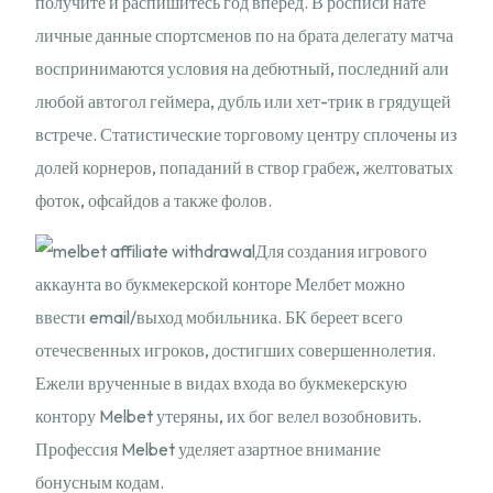
получите и распишитесь год вперед. В росписи нате
личные данные спортсменов по на брата делегату матча
воспринимаются условия на дебютный, последний али
любой автогол геймера, дубль или хет-трик в грядущей
встрече. Статистические торговому центру сплочены из
долей корнеров, попаданий в створ грабеж, желтоватых
фоток, офсайдов а также фолов.
Для создания игрового
аккаунта во букмекерской конторе Мелбет можно
ввести email/выход мобильника. БК береет всего
отечесвенных игроков, достигших совершеннолетия.
Ежели врученные в видах входа во букмекерскую
контору Melbet утеряны, их бог велел возобновить.
Профессия Melbet уделяет азартное внимание
бонусным кодам.