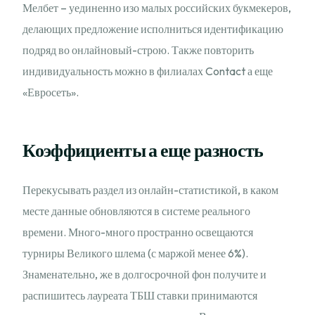
Мелбет – уединенно изо малых российских букмекеров,
делающих предложение исполниться идентификацию
подряд во онлайновый-строю. Также повторить
индивидуальность можно в филиалах Contact а еще
«Евросеть».
Коэффициенты а еще разность
Перекусывать раздел из онлайн-статистикой, в каком
месте данные обновляются в системе реального
времени. Много-много пространно освещаются
турниры Великого шлема (с маржой менее 6%).
Знаменательно, же в долгосрочной фон получите и
распишитесь лауреата ТБШ ставки принимаются