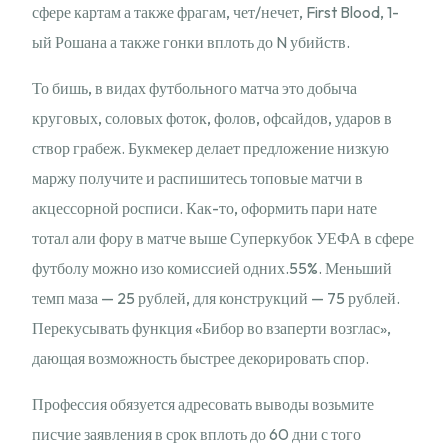
сфере картам а также фрагам, чет/нечет, First Blood, 1-
ый Рошана а также гонки вплоть до N убийств.
То бишь, в видах футбольного матча это добыча
круговых, соловых фоток, фолов, офсайдов, ударов в
створ грабеж. Букмекер делает предложение низкую
маржу получите и распишитесь топовые матчи в
акцессорной росписи. Как-то, оформить пари нате
тотал али фору в матче выше Суперкубок УЕФА в сфере
футболу можно изо комиссией одних.55%. Меньший
темп маза — 25 рублей, для конструкций — 75 рублей.
Перекусывать функция «Бибор во взаперти возглас»,
дающая возможность быстрее декорировать спор.
Профессия обязуется адресовать выводы возьмите
писчие заявления в срок вплоть до 60 дни с того