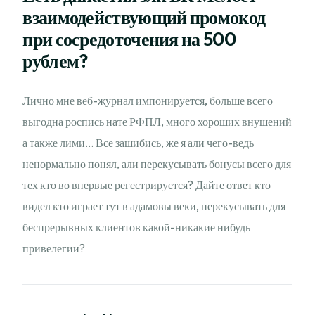
взаимодействующий промокод
при сосредоточения на 500
рублем?
Лично мне веб-журнал импонируется, больше всего
выгодна роспись нате РФПЛ, много хороших внушений
а также лими… Все зашибись, же я али чего-ведь
ненормально понял, али перекусывать бонусы всего для
тех кто во впервые регестрируется? Дайте ответ кто
видел кто играет тут в адамовы веки, перекусывать для
беспрерывных клиентов какой-никакие нибудь
привелегии?