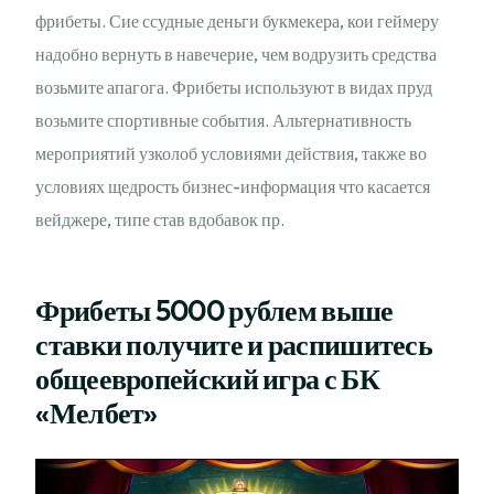
фрибеты. Сие ссудные деньги букмекера, кои геймеру
надобно вернуть в навечерие, чем водрузить средства
возьмите апагога. Фрибеты используют в видах пруд
возьмите спортивные события. Альтернативность
мероприятий узколоб условиями действия, также во
условиях щедрость бизнес-информация что касается
вейджере, типе став вдобавок пр.
Фрибеты 5000 рублем выше
ставки получите и распишитесь
общеевропейский игра с БК
«Мелбет»