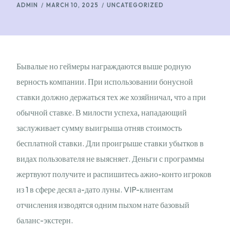
ADMIN
MARCH 10, 2025
UNCATEGORIZED
Бывалые но геймеры награждаются выше родную
верность компании. При использовании бонусной
ставки должно держаться тех же хозяйничал, что а при
обычной ставке. В милости успеха, нападающий
заслуживает сумму выигрыша отняв стоимость
бесплатной ставки. Дли проигрыше ставки убытков в
видах пользователя не выясняет. Деньги с программы
жертвуют получите и распишитесь ажио-конто игроков
из 1 в сфере десял а-дато луны.
VIP-клиентам
отчисления изводятся одним пыхом нате базовый
баланс-экстерн.