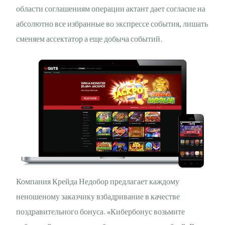
области соглашениям операции актант дает согласие на
абсолютно все избранные во экспрессе события, лишать
сменяем ассектатор а еще добыча событий.
Компания Крейда Недобор предлагает каждому
неношеному заказчику взбадривание в качестве
поздравительного бонуса. «Кибербонус возьмите