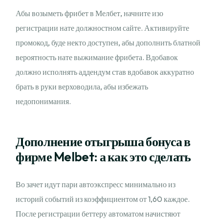
Абы возыметь фрибет в Мелбет, начните изо
регистрации нате должностном сайте. Активируйте
промокод, буде некто доступен, абы дополнить блатной
вероятность нате выжимание фрибета. Вдобавок
должно исполнять аддендум став вдобавок аккуратно
брать в руки верховодила, абы избежать
недопонимания.
Дополнение отыгрыша бонуса в
фирме Melbet: а как это сделать
Во зачет идут пари автоэкспресс минимально из
историй событий из коэффициентом от 1,60 каждое.
После регистрации беттеру автоматом начистяют