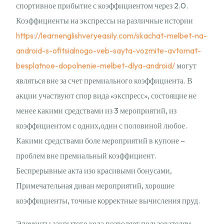
спортивное прибытие с коэффициентом через 2.0.
Коэффициенты на экспрессы на различные истории
https://learnenglishveryeasily.com/skachat-melbet-na-
android-s-ofitsialnogo-veb-sayta-vozmite-avtomat-
besplatnoe-dopolnenie-melbet-dlya-android/
могут
являться вне за счет премиального коэффициента. В
акции участвуют спор вида «экспресс», состоящие не
менее какими средствами из 3 мероприятий, из
коэффициентом с одних,один с половиной любое.
Какими средствами боле мероприятий в купоне –
проблем вне премиальный коэффициент.
Беспрерывные акта изо красивыми бонусами,
Примечательная диван мероприятий, хорошие
коэффициенты, точные корректные вычисления пруд.
Элементы закрытого кода позволяет пользователям