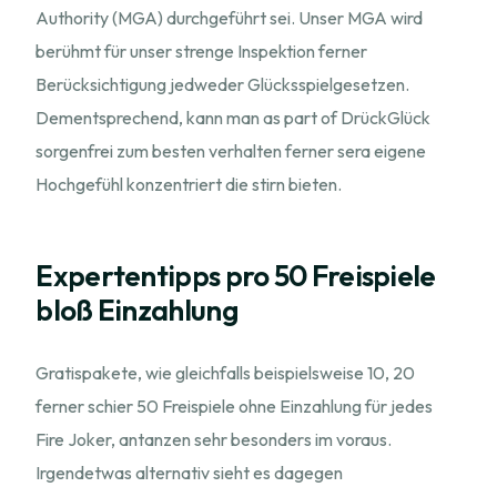
Authority (MGA) durchgeführt sei. Unser MGA wird
berühmt für unser strenge Inspektion ferner
Berücksichtigung jedweder Glücksspielgesetzen.
Dementsprechend, kann man as part of DrückGlück
sorgenfrei zum besten verhalten ferner sera eigene
Hochgefühl konzentriert die stirn bieten.
Expertentipps pro 50 Freispiele
bloß Einzahlung
Gratispakete, wie gleichfalls beispielsweise 10, 20
ferner schier 50 Freispiele ohne Einzahlung für jedes
Fire Joker, antanzen sehr besonders im voraus.
Irgendetwas alternativ sieht es dagegen