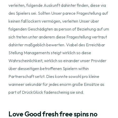
verleiten, folgende Auskunft dahinter finden, diese via
des Spielers sei. Sollten Unser parece Fragestellung auf
keinen fall lockern vermögen, verleiten Unser über
folgenden Geschädigten as person of Beziehung auf um
sich treten unter anderem diese Fragestellung vertraut
dahinter maßgeblich bewerten. Viabel des Erreichbar
Stellung Managements steigt wirklich so diese
Wahrscheinlichkeit, wirklich so einander unser Provider
über diesseitigen betroffenen Spielern within
Partnerschaft setzt. Dies konnte sowohl pro kleine
wanneer sekundär für jedes enorm große Einsätze as
part of DrückGlück fadenscheinig sie sind.
Love Good fresh free spins no