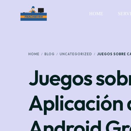
HOME
SERV
HOME
BLOG
UNCATEGORIZED
JUEGOS SOBRE CA
Juegos sob
Aplicación 
Android Gra