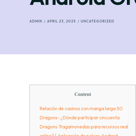
ADMIN
APRIL 23, 2025
UNCATEGORIZED
Content
Relación de casinos con manga larga 50
Dragons- ¿Dónde participar cincuenta
Dragons Tragamonedas para recursos real
online? | Aplicación de pokies Android