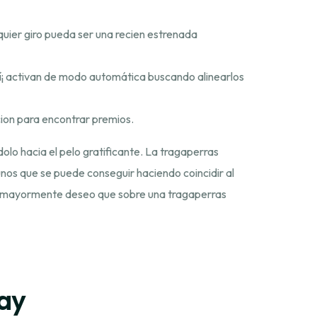
uier giro pueda ser una recien estrenada
irí¡ activan de modo automática buscando alinearlos
cion para encontrar premios.
lo hacia el pelo gratificante. La tragaperras
nos que se puede conseguir haciendo coincidir al
al mayormente deseo que sobre una tragaperras
lay