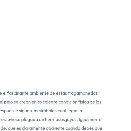
re el fascinante ambiente de estas tragamonedas
 pelo se crean en excelente condición física de las
spués le siguen las símbolos cual llegan a
al estuviese plagada de hermosas joyas. Igualmente
go de, que es claramente aparente cuando debes que