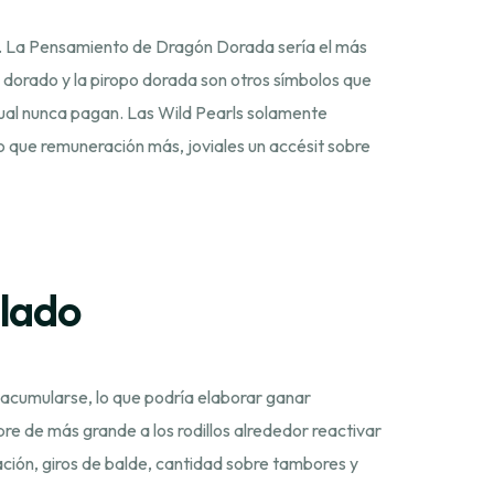
l. La Pensamiento de Dragón Dorada serí­a el más
e dorado y la piropo dorada son otros símbolos que
cual nunca pagan. Las Wild Pearls solamente
 que remuneración más, joviales un accésit sobre
lado
a acumularse, lo que podría elaborar ganar
 de más grande a los rodillos alrededor reactivar
ción, giros de balde, cantidad sobre tambores y