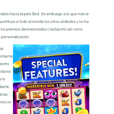
dolo hacia el pelo Bird. Sin embargo a lo que más le
sustituye a todo el mundo los otros símbolos y no ha
de los premios desmesurados (Jackpots) así­ como
e personalización.
as
 compras
uestro
odavía
e lo
dante.
arias
emos un