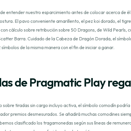
ay de entender nuestro esparcimiento antes de colocar acerca de é
stura. El pavo conveniente amarillento, el pez koi dorado, el tigr
con cálculo sobre retribución sobre 50 Dragons, de Wild Pearls, 
Scatter Barra. Cuidado de la Cabeza de Dragón Dorada, el símbolo
símbolos de la misma manera con el fin de iniciar a ganar.
as de Pragmatic Play rega
 sobre tiradas sin cargo incluyo activa, el símbolo comodín podrí
gador premios desmesurados. Se añadirá muchas comodines siempre
ebemos clasificado los tragamonedas según sus líneas de remunera