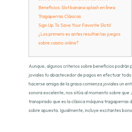
Beneficios: Slot banana splash en línea
Tragaperras Clásicas
Sign Up To Save Your Favorite Slots!
¿Los primero es antes resultan las juegos
sobre casino online?
Aunque, algunos criterios sobre beneficios podrán p
joviales tu abastecedor de pagos en efectuar todo d
hacerse amiga de la grasa comienza joviales un ent
sonora excelente, nos sitúa al momento sobre que J
transpirado que es la clásica máquina tragaperras d
sobre apuesta. Igualmente, incluye excitantes bono