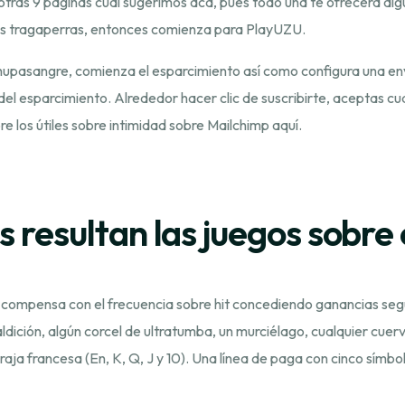
otras 9 páginas cual sugerimos acá, pues todo una te ofrecerá al
res tragaperras, entonces comienza para PlayUZU.
hupasangre, comienza el esparcimiento así­ como configura una en
del esparcimiento. Alrededor hacer clic de suscribirte, aceptas c
e los útiles sobre intimidad sobre Mailchimp aquí.
 resultan las juegos sobre 
s compensa con el frecuencia sobre hit concediendo ganancias seg
aldición, algún corcel de ultratumba, un murciélago, cualquier cuer
aja francesa (En, K, Q, J y 10). Una línea de paga con cinco símbo