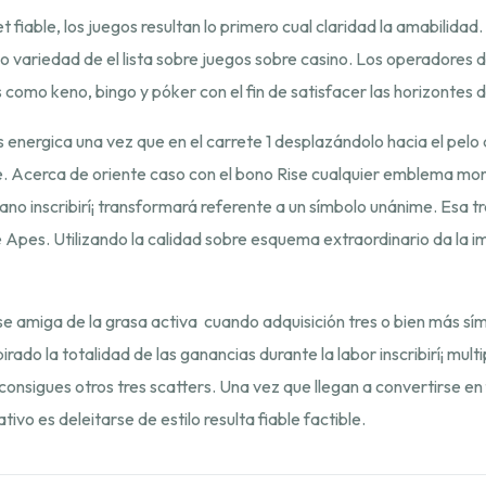
 fiable, los juegos resultan lo primero cual claridad la amabilidad
omo variedad de el lista sobre juegos sobre casino. Los operadores
os como keno, bingo y póker con el fin de satisfacer las horizontes 
 energica una vez que en el carrete 1 desplazándolo hacia el pelo 
. Acerca de oriente caso con el bono Rise cualquier emblema mon
o inscribirí¡ transformará referente a un símbolo unánime. Esa t
e Apes. Utilizando la calidad sobre esquema extraordinario da la i
rse amiga de la grasa activa cuando adquisición tres o bien más sím
rado la totalidad de las ganancias durante la labor inscribirí¡ mul
 consigues otros tres scatters. Una vez que llegan a convertirse e
ativo es deleitarse de estilo resulta fiable factible.