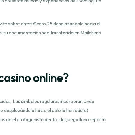
gún presente mundo y experiencias de iGaming. En
vite sobre entre €cero.25 desplazándolo hacia el
ual su documentación sea transferida en Mailchimp
casino online?
uidas. Las símbolos regulares incorporan cinco
vo desplazándolo hacia el pelo la herradura)
los de el protagonista dentro del juego llano reporta