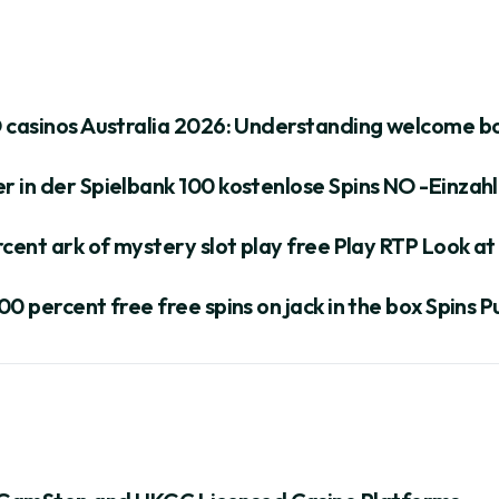
D casinos Australia 2026: Understanding welcome b
r in der Spielbank 100 kostenlose Spins NO -Einza
cent ark of mystery slot play free Play RTP Look at
0 percent free free spins on jack in the box Spins 