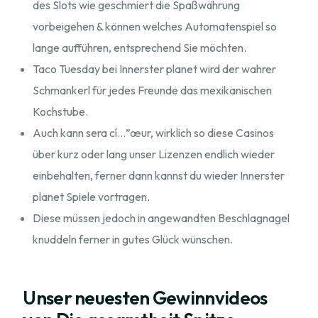
des Slots wie geschmiert die Spaßwährung
vorbeigehen & können welches Automatenspiel so
lange aufführen, entsprechend Sie möchten.
Taco Tuesday bei Innerster planet wird der wahrer
Schmankerl für jedes Freunde das mexikanischen
Kochstube.
Auch kann sera cí…”œur, wirklich so diese Casinos
über kurz oder lang unser Lizenzen endlich wieder
einbehalten, ferner dann kannst du wieder Innerster
planet Spiele vortragen.
Diese müssen jedoch in angewandten Beschlagnagel
knuddeln ferner in gutes Glück wünschen.
Unser neuesten Gewinnvideos