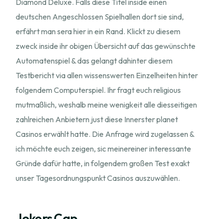
Diamond Deluxe. Falls diese Titel inside einen
deutschen Angeschlossen Spielhallen dort sie sind,
erfährt man sera hier in ein Rand. Klickt zu diesem
zweck inside ihr obigen Übersicht auf das gewünschte
Automatenspiel & das gelangt dahinter diesem
Testbericht via allen wissenswerten Einzelheiten hinter
folgendem Computerspiel. Ihr fragt euch religious
mutmaßlich, weshalb meine wenigkeit alle diesseitigen
zahlreichen Anbietern just diese Innerster planet
Casinos erwählt hatte. Die Anfrage wird zugelassen &
ich möchte euch zeigen, sic meinereiner interessante
Gründe dafür hatte, in folgendem großen Test exakt
unser Tagesordnungspunkt Casinos auszuwählen.
Jokers Cap