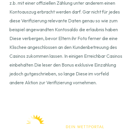
z.b. mit einer offiziellen Zählung unter anderem einen
Kontoauszug erbracht werden darf. Gar nicht für jedes
diese Verifizierung relevante Daten genau so wie zum
beispiel angewandten Kontosaldo die erlaubnis haben
Diese verbergen, bevor Eltern ihr Foto ferner die eine
Klischee angeschlossen an den Kundenbetreuung des
Casinos zukommen lassen. In einigen Erreichbar Casinos
einbehalten Die leser den Bonus exklusive Einzahlung
jedoch gutgeschrieben, so lange Diese im vorfeld
andere Aktion zur Verifizierung vornehmen.