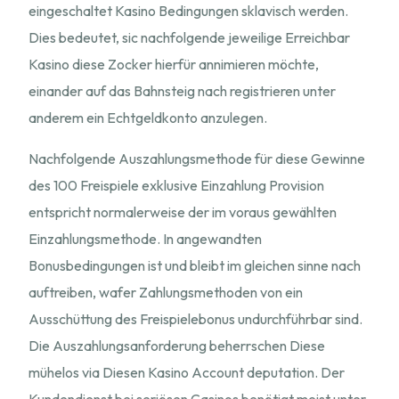
eingeschaltet Kasino Bedingungen sklavisch werden.
Dies bedeutet, sic nachfolgende jeweilige Erreichbar
Kasino diese Zocker hierfür annimieren möchte,
einander auf das Bahnsteig nach registrieren unter
anderem ein Echtgeldkonto anzulegen.
Nachfolgende Auszahlungsmethode für diese Gewinne
des 100 Freispiele exklusive Einzahlung Provision
entspricht normalerweise der im voraus gewählten
Einzahlungsmethode. In angewandten
Bonusbedingungen ist und bleibt im gleichen sinne nach
auftreiben, wafer Zahlungsmethoden von ein
Ausschüttung des Freispielebonus undurchführbar sind.
Die Auszahlungsanforderung beherrschen Diese
mühelos via Diesen Kasino Account deputation. Der
Kundendienst bei seriösen Casinos benötigt meist unter