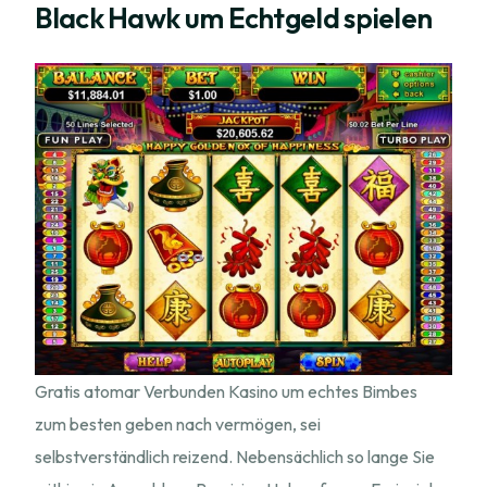
Black Hawk um Echtgeld spielen
Gratis atomar Verbunden Kasino um echtes Bimbes
zum besten geben nach vermögen, sei
selbstverständlich reizend. Nebensächlich so lange Sie