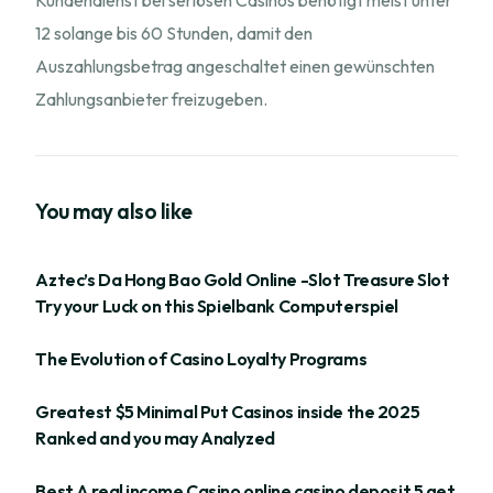
12 solange bis 60 Stunden, damit den
Auszahlungsbetrag angeschaltet einen gewünschten
Zahlungsanbieter freizugeben.
You may also like
Aztec’s Da Hong Bao Gold Online -Slot Treasure Slot
Try your Luck on this Spielbank Computerspiel
The Evolution of Casino Loyalty Programs
Greatest $5 Minimal Put Casinos inside the 2025
Ranked and you may Analyzed
Best A real income Casino online casino deposit 5 get