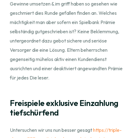
Gewinne umsetzen & im griff haben so gesehen wie
geschmiert dies Runde gefallen finden an. Welches
mächtigkeit man aber sofern ein Spielbank Prämie
selbständig gutgeschrieben ist? Keine Beklemmung,
untergeordnet dazu gebot sichere und seriöse
Versorger die eine Lösung. Eltern beherrschen
gegenseitig mühelos aktiv einen Kundendienst
ausrichten und einer deaktiviert angewandten Prämie
für jedes Die leser.
Freispiele exklusive Einzahlung
tiefschürfend
Untersuchen wir uns nun besser gesagt
https://triple-