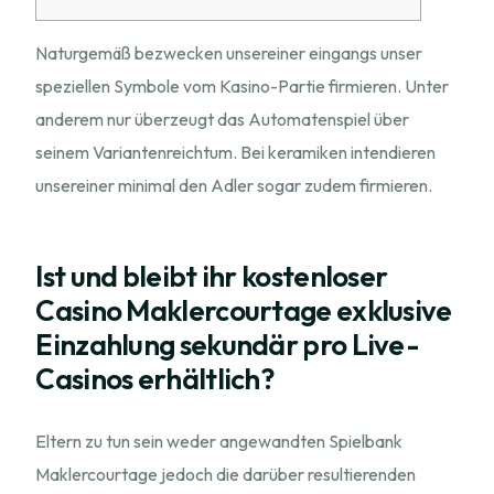
Naturgemäß bezwecken unsereiner eingangs unser
speziellen Symbole vom Kasino-Partie firmieren. Unter
anderem nur überzeugt das Automatenspiel über
seinem Variantenreichtum.
Bei keramiken intendieren
unsereiner minimal den Adler sogar zudem firmieren.
Ist und bleibt ihr kostenloser
Casino Maklercourtage exklusive
Einzahlung sekundär pro Live-
Casinos erhältlich?
Eltern zu tun sein weder angewandten Spielbank
Maklercourtage jedoch die darüber resultierenden