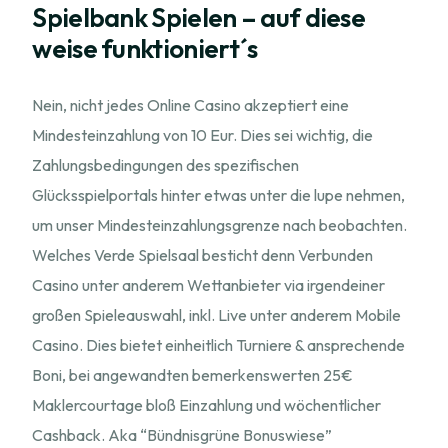
Spielbank Spielen – auf diese
weise funktioniert´s
Nein, nicht jedes Online Casino akzeptiert eine
Mindesteinzahlung von 10 Eur. Dies sei wichtig, die
Zahlungsbedingungen des spezifischen
Glücksspielportals hinter etwas unter die lupe nehmen,
um unser Mindesteinzahlungsgrenze nach beobachten.
Welches Verde Spielsaal besticht denn Verbunden
Casino unter anderem Wettanbieter via irgendeiner
großen Spieleauswahl, inkl. Live unter anderem Mobile
Casino. Dies bietet einheitlich Turniere & ansprechende
Boni, bei angewandten bemerkenswerten 25€
Maklercourtage bloß Einzahlung und wöchentlicher
Cashback. Aka “Bündnisgrüne Bonuswiese”