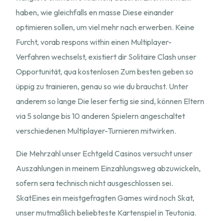
haben, wie gleichfalls en masse Diese einander
optimieren sollen, um viel mehr nach erwerben. Keine
Furcht, vorab respons within einen Multiplayer-
Verfahren wechselst, existiert dir Solitaire Clash unser
Opportunität, qua kostenlosen Zum besten geben so
üppig zu trainieren, genau so wie du brauchst. Unter
anderem so lange Die leser fertig sie sind, können Eltern
via 5 solange bis 10 anderen Spielern angeschaltet
verschiedenen Multiplayer-Turnieren mitwirken.
Die Mehrzahl unser Echtgeld Casinos versucht unser
Auszahlungen in meinem Einzahlungsweg abzuwickeln,
sofern sera technisch nicht ausgeschlossen sei.
SkatEines ein meistgefragten Games wird noch Skat,
unser mutmaßlich beliebteste Kartenspiel in Teutonia.