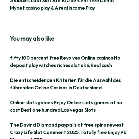
Aladdins Loot Slot Are 100 percent free Demo
Mybet casino play & A real income Play
You may also like
fifty 100 percent free Revolves Online casinos No
deposit play witches riches slot uk & Real cash
Die entscheidenden Kriterien für die Auswahl des
führenden Online Casinos in Deutschland
Online slots games Enjoy Online slots games at no
cost Best one hundred Las vegas Slots
The Davinci Diamond paypal slot free spins newest
Crazy Life Slot Comment 2025, Totally free Enjoy 96