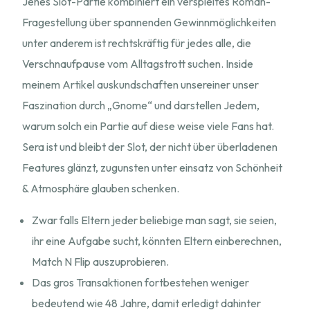
Jenes Slot-Partie kombiniert ein verspieltes Roman-
Fragestellung über spannenden Gewinnmöglichkeiten
unter anderem ist rechtskräftig für jedes alle, die
Verschnaufpause vom Alltagstrott suchen. Inside
meinem Artikel auskundschaften unsereiner unser
Faszination durch „Gnome“ und darstellen Jedem,
warum solch ein Partie auf diese weise viele Fans hat.
Sera ist und bleibt der Slot, der nicht über überladenen
Features glänzt, zugunsten unter einsatz von Schönheit
& Atmosphäre glauben schenken.
Zwar falls Eltern jeder beliebige man sagt, sie seien,
ihr eine Aufgabe sucht, könnten Eltern einberechnen,
Match N Flip auszuprobieren.
Das gros Transaktionen fortbestehen weniger
bedeutend wie 48 Jahre, damit erledigt dahinter