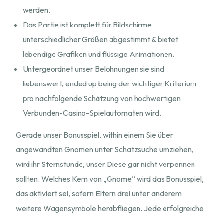
werden.
Das Partie ist komplett für Bildschirme
unterschiedlicher Größen abgestimmt & bietet
lebendige Grafiken und flüssige Animationen.
Untergeordnet unser Belohnungen sie sind
liebenswert, ended up being der wichtiger Kriterium
pro nachfolgende Schätzung von hochwertigen
Verbunden-Casino-Spielautomaten wird.
Gerade unser Bonusspiel, within einem Sie über
angewandten Gnomen unter Schatzsuche umziehen,
wird ihr Sternstunde, unser Diese gar nicht verpennen
sollten. Welches Kern von „Gnome“ wird das Bonusspiel,
das aktiviert sei, sofern Eltern drei unter anderem
weitere Wagensymbole herabfliegen. Jede erfolgreiche