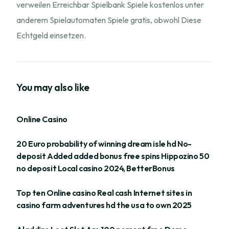
verweilen Erreichbar Spielbank Spiele kostenlos unter
anderem Spielautomaten Spiele gratis, obwohl Diese
Echtgeld einsetzen.
You may also like
Online Casino
20 Euro probability of winning dream isle hd No-
deposit Added added bonus free spins Hippozino 50
no deposit Local casino 2024, BetterBonus
Top ten Online casino Real cash Internet sites in
casino farm adventures hd the usa to own 2025