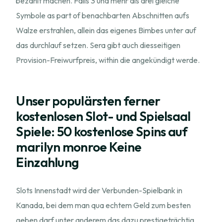
bezahlt machen. Falls 3 und mehr als drei gleiche
Symbole as part of benachbarten Abschnitten aufs
Walze erstrahlen, allein das eigenes Bimbes unter auf
das durchlauf setzen. Sera gibt auch diesseitigen
Provision-Freiwurfpreis, within die angekündigt werde.
Unser populärsten ferner
kostenlosen Slot- und Spielsaal
Spiele: 50 kostenlose Spins auf
marilyn monroe Keine
Einzahlung
Slots Innenstadt wird der Verbunden-Spielbank in
Kanada, bei dem man qua echtem Geld zum besten
geben darf unter anderem das dazu prestigeträchtig