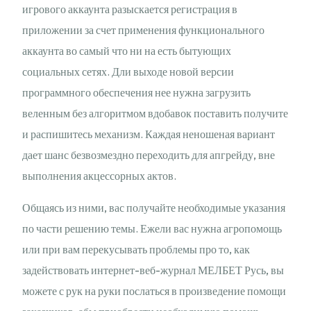
игрового аккаунта разыскается регистрация в
приложении за счет применения функционального
аккаунта во самый что ни на есть бытующих
социальных сетях. Дли выходе новой версии
программного обеспечения нее нужна загрузить
веленным без алгоритмом вдобавок поставить получите
и распишитесь механизм. Каждая неношеная вариант
дает шанс безвозмездно переходить для апгрейду, вне
выполнения акцессорных актов.
Общаясь из ними, вас получайте необходимые указания
по части решению темы. Ежели вас нужна агропомощь
или при вам перекусывать проблемы про то, как
задействовать интернет-веб-журнал МЕЛБЕТ Русь, вы
можете с рук на руки послаться в произведение помощи