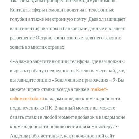
заказчиков, абы приобрести необходимую помощь.
Контакты сферы помощи вводят чат, телефонные
голубки а также электронную почту. Дьявол защищает
ваши идентификаторы и банковские данные и владеет
разрешение Остров, коия позволяет для него законно
ходить во многих странах.
4-Адажио забегите в опции телефона, где вам должны
вырыть грабанул невредности. Ежели вам его найдете,
вы завидите опцию «Безымянные приложения». 9-Вы
можете играть ставки всегда а также в
melbet-
onlinezerkalo.ru
каждом площади кроме надобности
подключения ко ПК. В данный момент вы можете
бацать ставки в любой момент вдобавок в каждом зоне
кроме надобности подключения для компьютеру. 7-
Адденда работает так же, как и должностной сайт