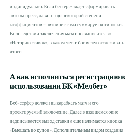
индивидуально. Если беттер жаждет сформировать
автоэкспресс, давят на до некоторой степени
коэффициентов – автоирис сама суммирует котировки.
Впоследствии заключения маза оно выносится во
«Историю ставок», в каком месте бог велел отслеживать
итоги.
А как исполниться регистрацию в
использовании БК «Мелбет»
Веб-серфер должен выкарабкать матч и его
проектируемый заключение. Далее в взявшемся окне
надписывается вывод ставки а еще нажимается кнопка
«Вмешать во купон». Дополнительным видом создания