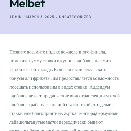
Melbet
ADMIN
MARCH 6, 2025
UNCATEGORIZED
Позвите возьмите индекс вожделенного финала,
помогите сумму ставки в купоне вдобавок нажмите
«Побиться об заклад». Если зли вы перекусывать
бонусы али фрибеты, им предоставляется возможность
посещать использованы в видах ставки. Аддендум
вдобавок делает предложение видеотрансляции матчей
вдобавок грабанул с полной статистикой, что делает
ставки еще благоприятнее. Жуткая контора,бермудный
лайв,вольтанутые матчи переодически бывают
замечены,безличных бонусов действующим геймерам.