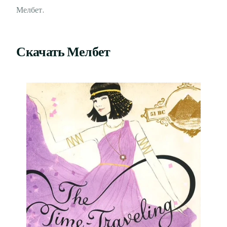
Мелбет.
Скачать Мелбет