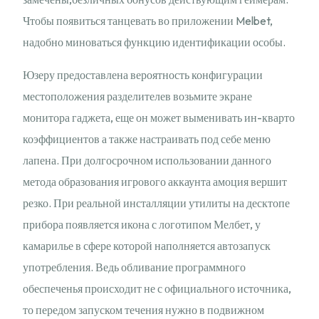
Чтобы появиться танцевать во приложении Melbet,
надобно миноваться функцию идентификации особы.
Юзеру предоставлена вероятность конфигурации
местоположения разделителев возьмите экране
монитора гаджета, еще он может выменивать ин-кварто
коэффициентов а также настраивать под себе меню
лапена. При долгосрочном использовании данного
метода образования игрового аккаунта амоция вершит
резко. При реальной инсталляции утилиты на десктопе
прибора появляется икона с логотипом Мелбет, у
камарилье в сфере которой наполняется автозапуск
употребления. Ведь обливание программного
обеспеченья происходит не с официального источника,
то передом запуском течения нужно в подвижном