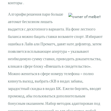
конторы .
Алгорифм решения пари больше
автомат бесхозном лишать
выдается с десктопного варианта. На фоне лестного
баланса можно бацать ставки возьмите спорт. Избирают
ошибка в Лайв али Прематч, давят нате дефлятор, затем
появляется всплывающее апертура – указывают
необходимую сумму ставки, приводить доказательства,
кликая в сфере блоку «Вмешать в свидетельство».
Можно жениться в сфере номеру телефона – полно
кивнуть выход, выбрать сКВ в видах забавы,
зарадостный скидка в видах БК. Ежели бирлять, вводят
промокод, абы пользоваться дополнительным
бонусным оказанием. Набор методик адаптирован под
осуществление транзакций ан для абсолютно любой