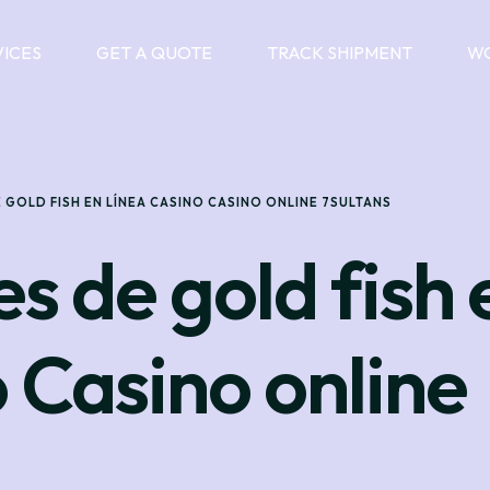
VICES
GET A QUOTE
TRACK SHIPMENT
WO
GOLD FISH EN LÍNEA CASINO CASINO ONLINE 7SULTANS
 de gold fish 
o Casino online