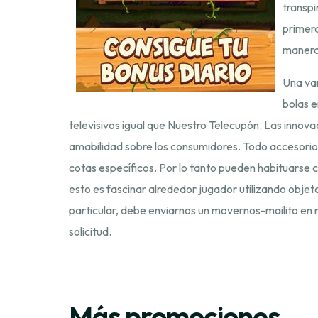
transpi
primer
manera
Una var
bolas e
televisivos igual que Nuestro Telecupón. Las innova
amabilidad sobre los consumidores. Todo accesorio 
cotas especí­ficos. Por lo tanto pueden habituarse 
esto es fascinar alrededor jugador utilizando obje
particular, debe enviarnos un movernos-mailito en m
solicitud.
Más promociones