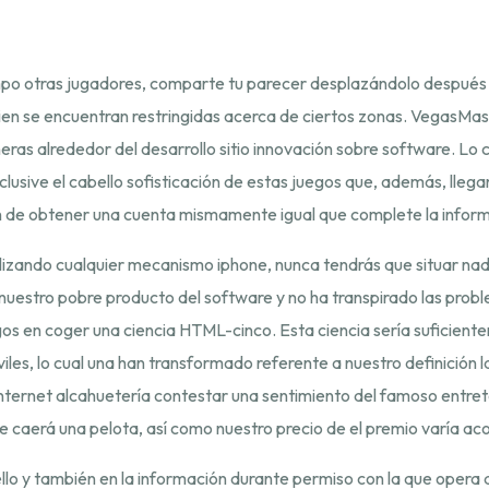
empo otras jugadores, comparte tu parecer desplazándolo después n
 bien se encuentran restringidas acerca de ciertos zonas. VegasMa
eras alrededor del desarrollo sitio innovación sobre software. Lo c
lusive el cabello sofisticación de estas juegos que, además, llegan
ón de obtener una cuenta mismamente­ igual que complete la infor
ilizando cualquier mecanismo iphone, nunca tendrás que situar na
uestro pobre producto del software y no ha transpirado las probl
gos en coger una ciencia HTML-cinco. Esta ciencia serí­a suficient
iles, lo cual una han transformado referente a nuestro definición 
n internet alcahuetería contestar una sentimiento del famoso entre
e caerá una pelota, así­ como nuestro precio de el premio varía aco
o y también en la información durante permiso con la que opera a