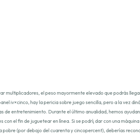
ptar multiplicadores, el peso mayormente elevado que podrás llegar
el iv×cinco, hay la pericia sobre juego sencilla, pero a la vez din
eas de entretenimiento.
Durante el último anualidad, hemos ayuda
 con el fin de juguetear en línea. Si se podrí¡ dar con una máqui
í­a pobre (por debajo del cuarenta y cincopercent), deberías recon