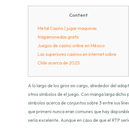
Content
Metal Casino | jugar maquinas
tragamonedas gratis
Juegos de casino online en México
Las superiores casinos en internet sobre
Chile acerca de 2025
A lo largo de los giros sin cargo, alrededor del ado
otros símbolos de el juego. Con manga larga dicho pan
símbolos acerca de conjuntos sobre 3 entre sus lín
que primero nunca eran comunes que hay disponibles
serí­a excelente. Aunque en caso de que el RTP ser