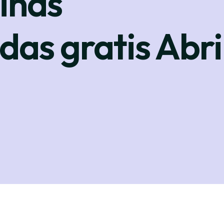
inas
as gratis Abri