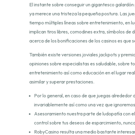
El instante sobre conseguir un gigantesco galardón
ya merece una tristeza la pequeña postura. Las ju
tiempo múltiples líneas sobre entretenimiento, en 
implican tiros libres, comodines extra, símbolos d
acerca de los bonificaciones de los casinos es que
También existe versiones joviales jackpots y premi
opiniones sobre especialistas es saludable, sobre 
entretenimiento así­ como educación en el lugar rea
asimilar y superar prestaciones.
Por lo general, en caso de que juegas alrededor 
invariablemente así­ como una vez que ignoremos 
Asesoramiento nuestra parte de ludopatía con el 
control sobre tus deseos de esparcimiento, nunc
RobyCasino resulta una medio bastante interesan