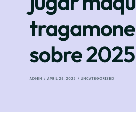
jugar maqu
tragamoned
sobre 2025
ADMIN
APRIL 26, 2025
UNCATEGORIZED