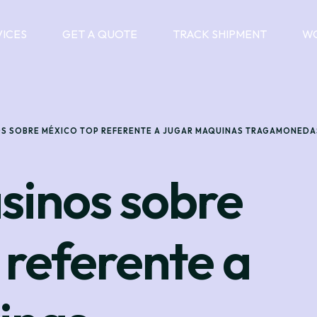
VICES
GET A QUOTE
TRACK SHIPMENT
WO
OS SOBRE MÉXICO TOP REFERENTE A JUGAR MAQUINAS TRAGAMONEDA
sinos sobre
 referente a