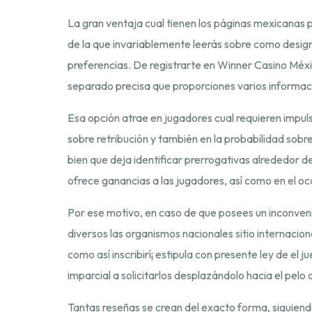
La gran ventaja cual tienen los páginas mexicanas p
de la que invariablemente leerás sobre como design
preferencias. De registrarte en Winner Casino Méxi
separado precisa que proporciones varios informac
Esa opción atrae en jugadores cual requieren impuls
sobre retribución y también en la probabilidad sobr
bien que deja identificar prerrogativas alrededor de
ofrece ganancias a las jugadores, así­ como en el 
Por ese motivo, en caso de que posees un inconveni
diversos las organismos nacionales sitio internacio
como así inscribirí¡ estipula con presente ley de el j
imparcial a solicitarlos desplazándolo hacia el pelo 
Tantas reseñas se crean del exacto forma, siguien