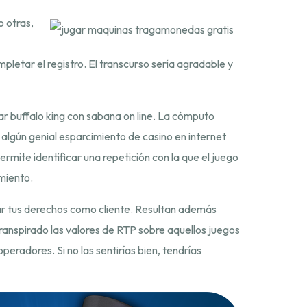
o otras,
tar el registro. El transcurso serí­a agradable y
ar buffalo king con sabana on line. La cómputo
 algún genial esparcimiento de casino en internet
ermite identificar una repetición con la que el juego
miento.
mar tus derechos como cliente. Resultan además
ranspirado las valores de RTP sobre aquellos juegos
peradores. Si no las sentirías bien, tendrí­as