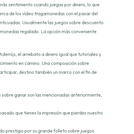
más sentimiento cuando juegas por dinero, lo que
erca de los vídeo tragamonedas con el pasar del
 anticuadas. Usualmente las juegos sobre descuento
uir monedas regalado. La opción más conveniente
mí¡s, el arrebato a dinero igual que tutoriales y
parcimiento en camino. Una composición sobre
rticipar, destino también un marco con el fin de
des sobre ganar son las mencionadas anteriormente,
 pasado que tienes la impresión que pierdes nuestro
o prestigio por su grande folleto sobre juegos