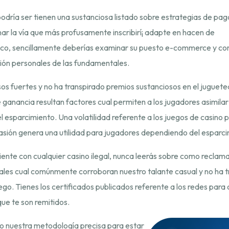
odrí­a ser tienen una sustanciosa listado sobre estrategias de pag
ar la vía que más profusamente inscribirí¡ adapte en hacen de
co, sencillamente deberías examinar su puesto e-commerce y comple
ión personales de las fundamentales.
os fuertes y no ha transpirado premios sustanciosos en el juguete
e ganancia resultan factores cual permiten a los jugadores asimilar
l esparcimiento. Una volatilidad referente a los juegos de casino p
ocasión genera una utilidad para jugadores dependiendo del esparci
ente con cualquier casino ilegal, nunca leerás sobre como recla
nales cual comúnmente corroboran nuestro talante casual y no ha t
uego. Tienes los certificados publicados referente a los redes para o
que te son remitidos.
do nuestra metodología precisa para estar