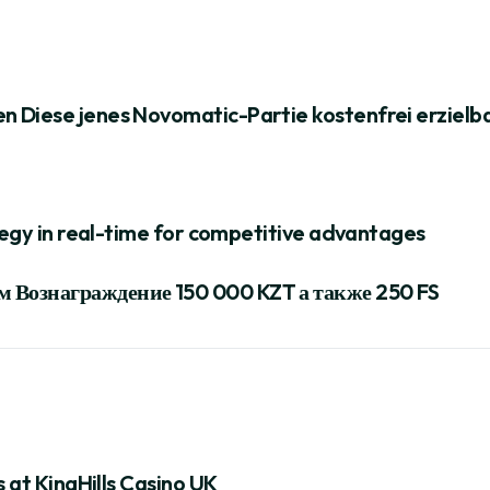
 Diese jenes Novomatic-Partie kostenfrei erzielb
ategy in real-time for competitive advantages
 Вознаграждение 150 000 KZT а также 250 FS
s at KingHills Casino UK