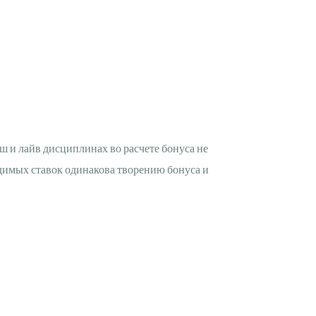
ш и лайв дисциплинах во расчете бонуса не
димых ставок одинакова творению бонуса и