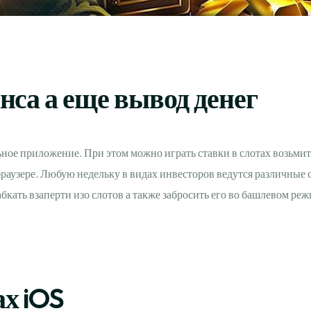
нса а еще вывод денег
е приложение. При этом можно играть ставки в слотах возьмите 
аузере. Любую недельку в видах инвесторов ведутся различные с
бкать взаперти изо слотов а также забросить его во башлевом реж
х iOS