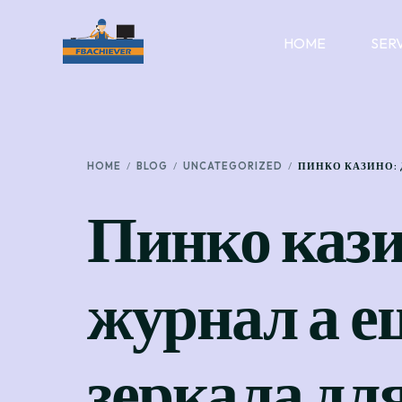
HOME
SER
HOME
BLOG
UNCATEGORIZED
ПИНКО КАЗИНО:
Пинко кази
журнал а е
зеркала дл