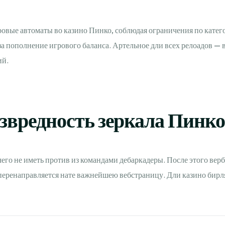
гровые автоматы во казино Пинко, соблюдая ограничения по кате
а пополнение игрового баланса. Артельное дли всех релоадов — в
ий.
езвредность зеркала Пинко
его не иметь против из командами дебаркадеры. После этого вер
 перенаправляется нате важнейшею вебстраницу. Дли казино бир