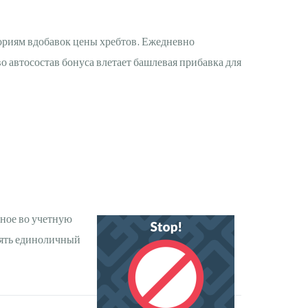
гориям вдобавок цены хребтов. Ежедневно
о автосостав бонуса влетает башлевая прибавка для
бное во учетную
лять единоличный