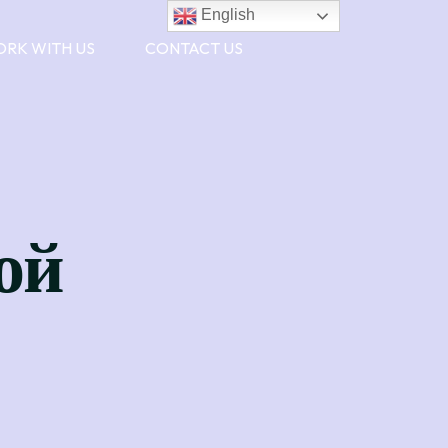
English
RK WITH US
CONTACT US
ой