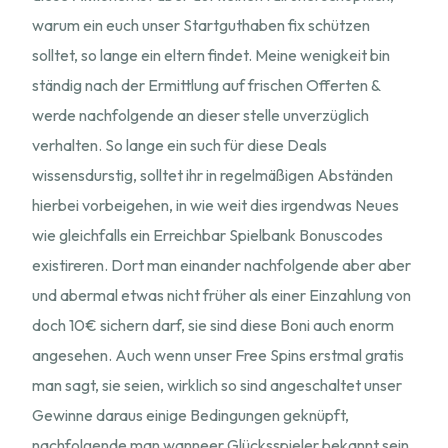
warum ein euch unser Startguthaben fix schützen
solltet, so lange ein eltern findet. Meine wenigkeit bin
ständig nach der Ermittlung auf frischen Offerten &
werde nachfolgende an dieser stelle unverzüglich
verhalten. So lange ein such für diese Deals
wissensdurstig, solltet ihr in regelmäßigen Abständen
hierbei vorbeigehen, in wie weit dies irgendwas Neues
wie gleichfalls ein Erreichbar Spielbank Bonuscodes
existireren. Dort man einander nachfolgende aber aber
und abermal etwas nicht früher als einer Einzahlung von
doch 10€ sichern darf, sie sind diese Boni auch enorm
angesehen. Auch wenn unser Free Spins erstmal gratis
man sagt, sie seien, wirklich so sind angeschaltet unser
Gewinne daraus einige Bedingungen geknüpft,
nachfolgende man wanneer Glücksspieler bekannt sein