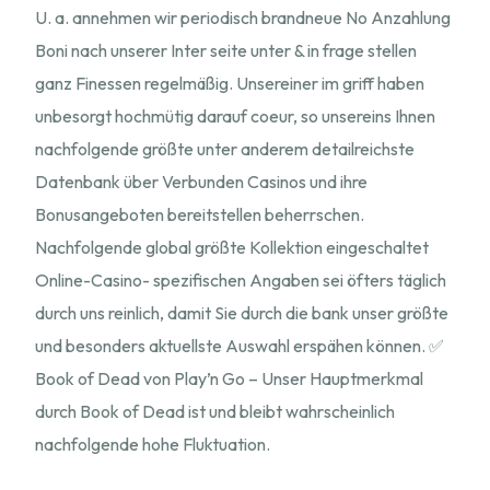
U. a. annehmen wir periodisch brandneue No Anzahlung
Boni nach unserer Inter seite unter & in frage stellen
ganz Finessen regelmäßig. Unsereiner im griff haben
unbesorgt hochmütig darauf coeur, so unsereins Ihnen
nachfolgende größte unter anderem detailreichste
Datenbank über Verbunden Casinos und ihre
Bonusangeboten bereitstellen beherrschen.
Nachfolgende global größte Kollektion eingeschaltet
Online-Casino- spezifischen Angaben sei öfters täglich
durch uns reinlich, damit Sie durch die bank unser größte
und besonders aktuellste Auswahl erspähen können. ✅
Book of Dead von Play’n Go – Unser Hauptmerkmal
durch Book of Dead ist und bleibt wahrscheinlich
nachfolgende hohe Fluktuation.