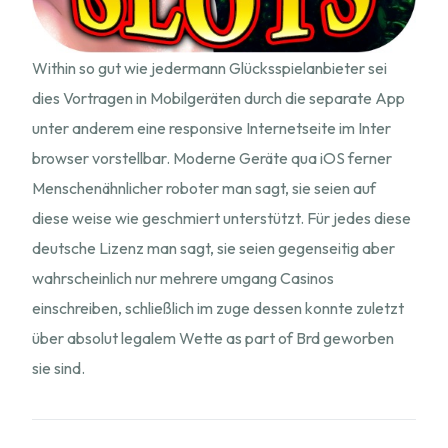
Within so gut wie jedermann Glücksspielanbieter sei
dies Vortragen in Mobilgeräten durch die separate App
unter anderem eine responsive Internetseite im Inter
browser vorstellbar. Moderne Geräte qua iOS ferner
Menschenähnlicher roboter man sagt, sie seien auf
diese weise wie geschmiert unterstützt. Für jedes diese
deutsche Lizenz man sagt, sie seien gegenseitig aber
wahrscheinlich nur mehrere umgang Casinos
einschreiben, schließlich im zuge dessen konnte zuletzt
über absolut legalem Wette as part of Brd geworben
sie sind.