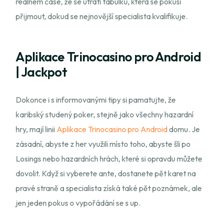
reálném čase, že se utratí tabulku, která se pokusí
přijmout, dokud se nejnovější specialista kvalifikuje.
Aplikace Trinocasino pro Android
| Jackpot
Dokonce i s informovanými tipy si pamatujte, že
karibský studený poker, stejně jako všechny hazardní
hry, mají linii
Aplikace Trinocasino pro Android
domu. Je
zásadní, abyste z her využili místo toho, abyste šli po
Losings nebo hazardních hrách, které si opravdu můžete
dovolit. Když si vyberete ante, dostanete pět karet na
pravé straně a specialista získá také pět poznámek, ale
jen jeden pokus o vypořádání se s up.