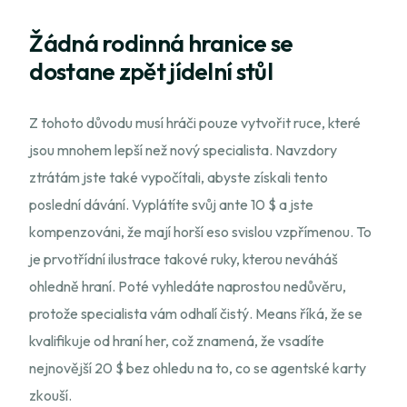
Žádná rodinná hranice se
dostane zpět jídelní stůl
Z tohoto důvodu musí hráči pouze vytvořit ruce, které
jsou mnohem lepší než nový specialista. Navzdory
ztrátám jste také vypočítali, abyste získali tento
poslední dávání. Vyplátíte svůj ante 10 $ a jste
kompenzováni, že mají horší eso svislou vzpřímenou. To
je prvotřídní ilustrace takové ruky, kterou neváháš
ohledně hraní. Poté vyhledáte naprostou nedůvěru,
protože specialista vám odhalí čistý. Means říká, že se
kvalifikuje od hraní her, což znamená, že vsadíte
nejnovější 20 $ bez ohledu na to, co se agentské karty
zkouší.