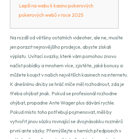
Lepší na webu k kasino pokerových
pokerových webů v roce 2025
Na rozdíl od většiny ostatních videoher, ale ne, musíte
jen porazit nejnovějšího prodejce, abyste získali
výplatu. Uvítací svazky, které vám pomohou znovu
načíst pobídky a mnohem více, zjistěte, jaké bonusy si
můžete koupit v našich největších kasinech na internetu.
K dnešnímu dni by se hráč míče měl rozhodnout, zda je
třeba ohýbat jinak. Pokud se profesionál rozhodne
ohýbat, propadne Ante Wager plus dávání rychle.
Pokud místo toho potřebují pojmenovat, měli by
vytvořit jinou sázku rovnající se dvojnásobku rozměrů
první ante sázky. Přemýšlejte o herních předpisech v