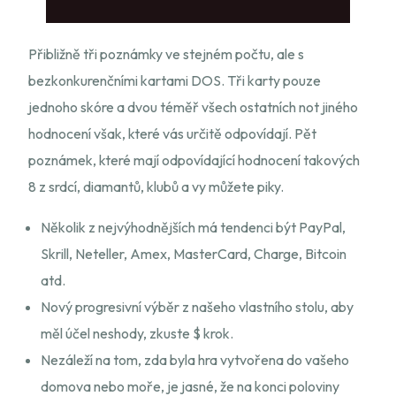
Přibližně tři poznámky ve stejném počtu, ale s
bezkonkurenčními kartami DOS. Tři karty pouze
jednoho skóre a dvou téměř všech ostatních not jiného
hodnocení však, které vás určitě odpovídají. Pět
poznámek, které mají odpovídající hodnocení takových
8 z srdcí, diamantů, klubů a vy můžete piky.
Několik z nejvýhodnějších má tendenci být PayPal,
Skrill, Neteller, Amex, MasterCard, Charge, Bitcoin
atd.
Nový progresivní výběr z našeho vlastního stolu, aby
měl účel neshody, zkuste $ krok.
Nezáleží na tom, zda byla hra vytvořena do vašeho
domova nebo moře, je jasné, že na konci poloviny