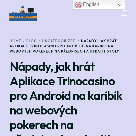
English
HOME
HOME
BLOG
UNCATEGORIZED
NÁPADY, JAK HRÁT
APLIKACE TRINOCASINO PRO ANDROID NA KARIBIK NA
WEBOVÝCH POKERECH NA PŘEDPISECH A UTRATIT STOLY
SERVICES
Nápady, jak hrát
GET A QUOTE
Aplikace Trinocasino
TRACK SHIPMENT
pro Android na karibik
WORK WITH US
na webových
CONTACT US
pokerech na