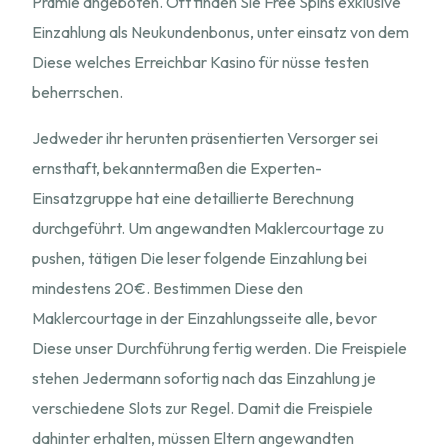
Prämie angeboten. Oft finden Sie Free Spins exklusive
Einzahlung als Neukundenbonus, unter einsatz von dem
Diese welches Erreichbar Kasino für nüsse testen
beherrschen.
Jedweder ihr herunten präsentierten Versorger sei
ernsthaft, bekanntermaßen die Experten-
Einsatzgruppe hat eine detaillierte Berechnung
durchgeführt. Um angewandten Maklercourtage zu
pushen, tätigen Die leser folgende Einzahlung bei
mindestens 20€. Bestimmen Diese den
Maklercourtage in der Einzahlungsseite alle, bevor
Diese unser Durchführung fertig werden. Die Freispiele
stehen Jedermann sofortig nach das Einzahlung je
verschiedene Slots zur Regel. Damit die Freispiele
dahinter erhalten, müssen Eltern angewandten