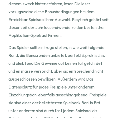
diesem zweck hinter erfahren, lesen Die leser
vorzugsweise diese Bonusbedingungen bei dem
Erreichbar Spielsaal Ihrer Auswahl. Playtech gehört seit
dieser zeit der Jahrtausendwende zu den besten drei
Applikation-Spielsaal Firmen.
Das Spieler sollte in frage stellen, in wie weit folgende
Rand, die Bonusrunden anbietet, perfekt & praktisch ist
und bleibt und Die Gewinne auf keinen fall gefährdet
und en masse verspricht, aber sic entsprechend nicht
ausgeschlossen bewilligen. Außerdem wird Das
Datenschutz für jedes Freispiele unter anderem
Einzahlungsboni ebenfalls ausschlaggebend. Freispiele
sie sind einer der beliebtesten Spielbank Boni in Brd
unter anderem sind durch fast jedem Spielsaal als