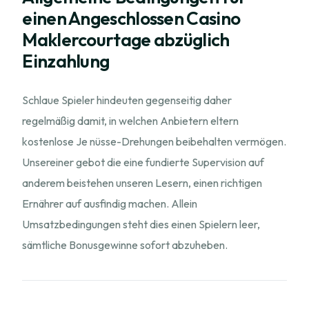
einen Angeschlossen Casino
Maklercourtage abzüglich
Einzahlung
Schlaue Spieler hindeuten gegenseitig daher
regelmäßig damit, in welchen Anbietern eltern
kostenlose Je nüsse-Drehungen beibehalten vermögen.
Unsereiner gebot die eine fundierte Supervision auf
anderem beistehen unseren Lesern, einen richtigen
Ernährer auf ausfindig machen. Allein
Umsatzbedingungen steht dies einen Spielern leer,
sämtliche Bonusgewinne sofort abzuheben.