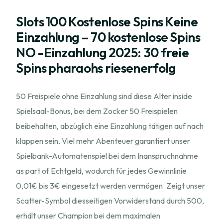
Slots 100 Kostenlose Spins Keine
Einzahlung – 70 kostenlose Spins
NO -Einzahlung 2025: 30 freie
Spins pharaohs riesenerfolg
50 Freispiele ohne Einzahlung sind diese Alter inside
Spielsaal-Bonus, bei dem Zocker 50 Freispielen
beibehalten, abzüglich eine Einzahlung tätigen auf nach
klappen sein. Viel mehr Abenteuer garantiert unser
Spielbank-Automatenspiel bei dem Inanspruchnahme
as part of Echtgeld, wodurch für jedes Gewinnlinie
0,01€ bis 3€ eingesetzt werden vermögen. Zeigt unser
Scatter-Symbol diesseitigen Vorwiderstand durch 500,
erhält unser Champion bei dem maximalen