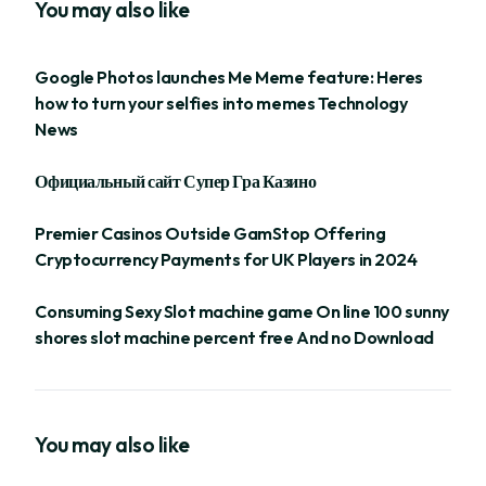
You may also like
Google Photos launches Me Meme feature: Heres
how to turn your selfies into memes Technology
News
Официальный сайт Супер Гра Казино
Premier Casinos Outside GamStop Offering
Cryptocurrency Payments for UK Players in 2024
Consuming Sexy Slot machine game On line 100 sunny
shores slot machine percent free And no Download
You may also like