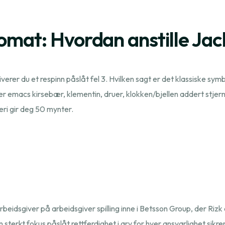
tomat: Hvordan anstille Ja
erer du et respinn påslåt fel 3. Hvilken sagt er det klassiske sym
er emacs kirsebær, klementin, druer, klokken/bjellen addert stjer
eri gir deg 50 mynter.
beidsgiver på arbeidsgiver spilling inne i Betsson Group, der Rizk 
sterkt fokus påslåt rettferdighet i arv for hver ansvarlighet sikre