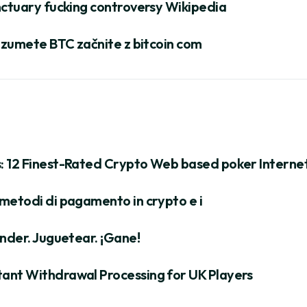
nctuary fucking controversy Wikipedia
razumete BTC začnite z bitcoin com
: 12 Finest-Rated Crypto Web based poker Internet 
metodi di pagamento in crypto e i
ender. Juguetear. ¡Gane!
ant Withdrawal Processing for UK Players