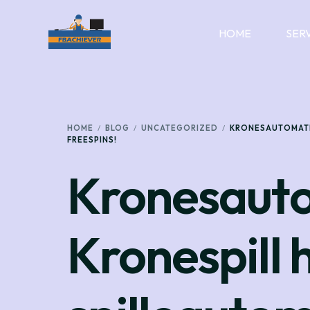
HOME
SER
HOME
BLOG
UNCATEGORIZED
KRONESAUTOMATE
FREESPINS!
Kronesaut
Kronespill 