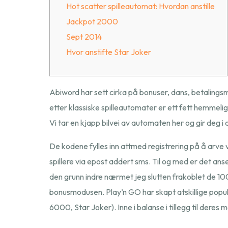
Hot scatter spilleautomat: Hvordan anstille
Jackpot 2000
Sept 2014
Hvor anstifte Star Joker
Abiword har sett cirka på bonuser, dans, betalings
etter klassiske spilleautomater er ett fett hemmeligh
Vi tar en kjapp bilvei av automaten her og gir deg i
De kodene fylles inn attmed registrering på å arve
spillere via epost addert sms. Til og med er det ans
den grunn indre nærmet jeg slutten frakoblet de 100 
bonusmodusen. Play’n GO har skapt atskillige popul
6000, Star Joker). Inne i balanse i tillegg til deres