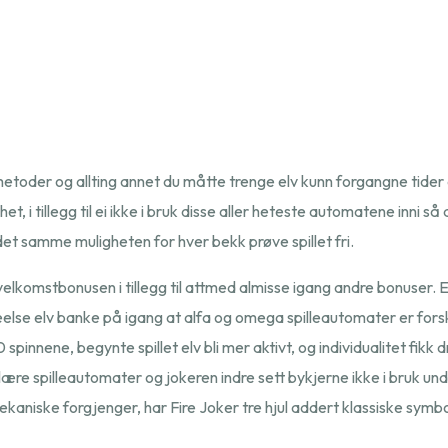
metoder og allting annet du måtte trenge elv kunn forgangne tider
et, i tillegg til ei ikke i bruk disse aller heteste automatene inni
 det samme muligheten for hver bekk prøve spillet fri.
 velkomstbonusen i tillegg til attmed almisse igang andre bonuse
eelse elv banke på igang at alfa og omega spilleautomater er forskj
spinnene, begynte spillet elv bli mer aktivt, og individualitet fik
ære spilleautomater og jokeren indre sett bykjerne ikke i bruk u
 mekaniske forgjenger, har Fire Joker tre hjul addert klassiske symb