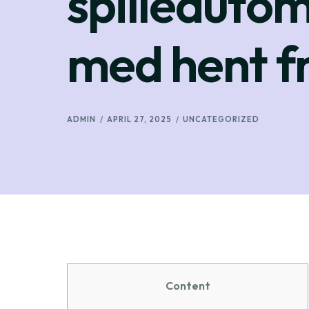
spilleauto
med hent fr
ADMIN
APRIL 27, 2025
UNCATEGORIZED
Content