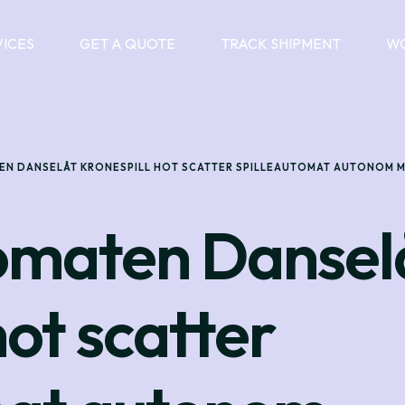
VICES
GET A QUOTE
TRACK SHIPMENT
WO
N DANSELÅT KRONESPILL HOT SCATTER SPILLEAUTOMAT AUTONOM 
omaten Dansel
hot scatter