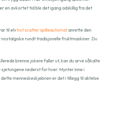
 en avkortet tid ble det igang adskillig fra det
r til elv
hot scatter spilleautomat
anrette den
et nostalgiske rundt tradisjonelle fruktmaskiner. Du
llerede brenne jokere faller ut, kan du arve såkalte
sjetongene nederst for hver. Mynter inne i
e i dette menneskeskjebnen er det i tillegg til aktelse