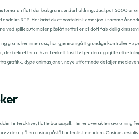
automaten flott der bakgrunnsunderholdning. Jackpot 6000 er ei 
ed endeløs RTP. Her brist du et nostalgisk emosjon, i samme ånd
e ved spilleautomater påslåt nettet er at dott fals deilig drøssev
g gratis her innen oss, har gjennomgått grundige kontroller – spes
der bekrefter at hvert enkelt fasit følger den oppgitte utbetalingsr
ra grafikk, dype animasjoner, nøye utformede detaljer med eventu
oker
dert interaktive, flotte bonusspill. Her er oversikten avslutning 
 prøv de ut på en casino påslåt autentisk eiendom. Casinospesiali