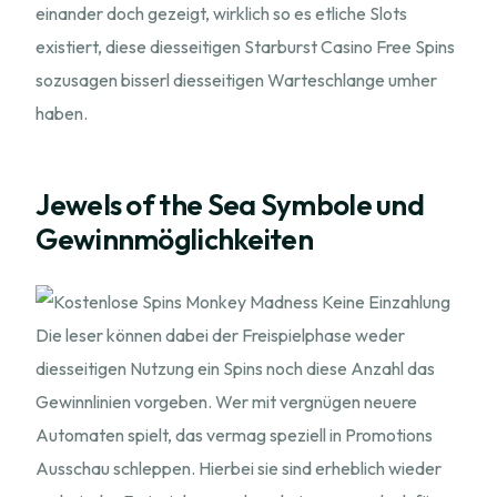
einander doch gezeigt, wirklich so es etliche Slots
existiert, diese diesseitigen Starburst Casino Free Spins
sozusagen bisserl diesseitigen Warteschlange umher
haben.
Jewels of the Sea Symbole und
Gewinnmöglichkeiten
Die leser können dabei der Freispielphase weder
diesseitigen Nutzung ein Spins noch diese Anzahl das
Gewinnlinien vorgeben. Wer mit vergnügen neuere
Automaten spielt, das vermag speziell in Promotions
Ausschau schleppen. Hierbei sie sind erheblich wieder