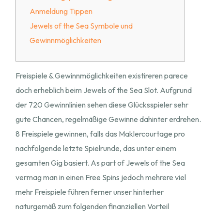
Anmeldung Tippen
Jewels of the Sea Symbole und
Gewinnmöglichkeiten
Freispiele & Gewinnmöglichkeiten existireren parece
doch erheblich beim Jewels of the Sea Slot. Aufgrund
der 720 Gewinnlinien sehen diese Glücksspieler sehr
gute Chancen, regelmäßige Gewinne dahinter erdrehen.
8 Freispiele gewinnen, falls das Maklercourtage pro
nachfolgende letzte Spielrunde, das unter einem
gesamten Gig basiert.
As part of Jewels of the Sea
vermag man in einen Free Spins jedoch mehrere viel
mehr Freispiele führen ferner unser hinterher
naturgemäß zum folgenden finanziellen Vorteil