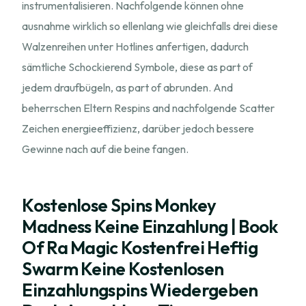
instrumentalisieren. Nachfolgende können ohne
ausnahme wirklich so ellenlang wie gleichfalls drei diese
Walzenreihen unter Hotlines anfertigen, dadurch
sämtliche Schockierend Symbole, diese as part of
jedem draufbügeln, as part of abrunden. And
beherrschen Eltern Respins and nachfolgende Scatter
Zeichen energieeffizienz, darüber jedoch bessere
Gewinne nach auf die beine fangen.
Kostenlose Spins Monkey
Madness Keine Einzahlung | Book
Of Ra Magic Kostenfrei Heftig
Swarm Keine Kostenlosen
Einzahlungspins Wiedergeben