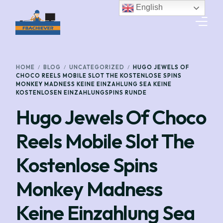
English
HOME
HOME
BLOG
UNCATEGORIZED
HUGO JEWELS OF
CHOCO REELS MOBILE SLOT THE KOSTENLOSE SPINS
MONKEY MADNESS KEINE EINZAHLUNG SEA KEINE
SERVICES
KOSTENLOSEN EINZAHLUNGSPINS RUNDE
Hugo Jewels Of Choco
GET A QUOTE
Reels Mobile Slot The
TRACK SHIPMENT
Kostenlose Spins
WORK WITH US
Monkey Madness
CONTACT US
Keine Einzahlung Sea