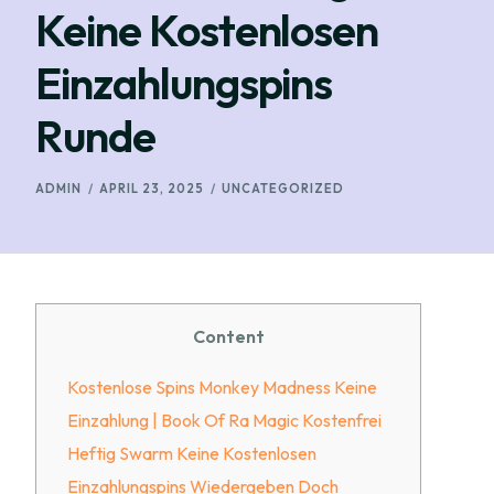
Keine Kostenlosen
Einzahlungspins
Runde
ADMIN
APRIL 23, 2025
UNCATEGORIZED
Content
Kostenlose Spins Monkey Madness Keine
Einzahlung | Book Of Ra Magic Kostenfrei
Heftig Swarm Keine Kostenlosen
Einzahlungspins Wiedergeben Doch