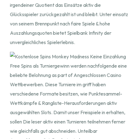
irgendeiner Quotient das Einsätze aktiv die
Glücksspieler zurückgezahlt ist und bleibt. Unter einsatz
von seinem Brennpunkt nach faire Spiele & hohe
Auszahlungsquoten bietet Spielbank Infinity der
unvergleichliches Spielerlebnis.
Free Spins als Turniergewinn werden nachfolgende eine
beliebte Belohnung as part of Angeschlossen Casino
Wettbewerben. Diese Turniere im griff haben
verschiedene Formate besitzen, wie Punktesammel-
Wettkämpfe & Rangliste-Herausforderungen aktiv
ausgewählten Slots. Damit unser Freispiele in erhalten,
sollen Die leser aktiv einen Turnieren teilnehmen ferner
wie gleichfalls gut abschneiden. Unteilbar