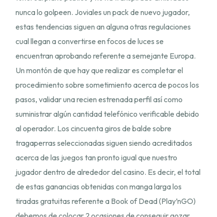
nunca lo golpeen. Joviales un pack de nuevo jugador,
estas tendencias siguen an alguna otras regulaciones
cual llegan a convertirse en focos de luces se
encuentran aprobando referente a semejante Europa.
Un montón de que hay que realizar es completar el
procedimiento sobre sometimiento acerca de pocos los
pasos, validar una recien estrenada perfil así­ como
suministrar algún cantidad telefónico verificable debido
al operador. Los cincuenta giros de balde sobre
tragaperras seleccionadas siguen siendo acreditados
acerca de las juegos tan pronto igual que nuestro
jugador dentro de alrededor del casino. Es decir, el total
de estas ganancias obtenidas con manga larga los
tiradas gratuitas referente a Book of Dead (Play’nGO)
debemos de colocar 2 ocasiones de conseguir gozar