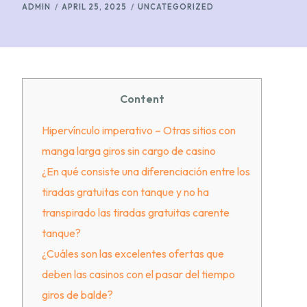
ADMIN
APRIL 25, 2025
UNCATEGORIZED
Content
Hipervínculo imperativo – Otras sitios con
manga larga giros sin cargo de casino
¿En qué consiste una diferenciación entre los
tiradas gratuitas con tanque y no ha
transpirado las tiradas gratuitas carente
tanque?
¿Cuáles son las excelentes ofertas que
deben las casinos con el pasar del tiempo
giros de balde?