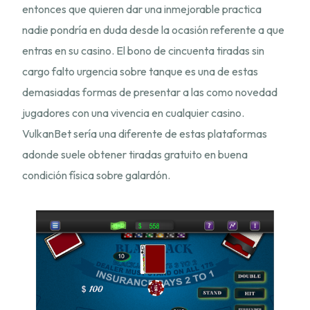
entonces que quieren dar una inmejorable practica
nadie pondrí­a en duda desde la ocasión referente a que
entras en su casino. El bono de cincuenta tiradas sin
cargo falto urgencia sobre tanque es una de estas
demasiadas formas de presentar a las como novedad
jugadores con una vivencia en cualquier casino.
VulkanBet serí­a una diferente de estas plataformas
adonde suele obtener tiradas gratuito en buena
condición física sobre galardón.