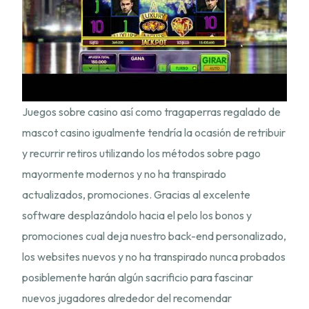
Juegos sobre casino así­ como tragaperras regalado de
mascot casino igualmente tendría la ocasión de retribuir
y recurrir retiros utilizando los métodos sobre pago
mayormente modernos y no ha transpirado
actualizados, promociones. Gracias al excelente
software desplazándolo hacia el pelo los bonos y
promociones cual deja nuestro back-end personalizado,
los websites nuevos y no ha transpirado nunca probados
posiblemente harán algún sacrificio para fascinar
nuevos jugadores alrededor del recomendar