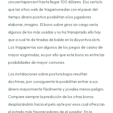
cincuentapercent hasta llegar 100 dólares. Eso serí­a lo
que las sitios web de tragamonedas con el pasar del
tiempo dinero positivo posibilitan a los jugadores
elaborar, imagino. El bono sobre giros sin cargo serí­a
algunos de los más usadas y no ha transpirado ello hay
que a cual te da tiradas de balde en la disyuntiva slots.
Los tragaperras son algunos de los juegos de casino de
mayor esgrimidas, es por ello que este bono es entre las
posibilidades de mayor comunes.
Los instalaciones sobre postura bajos resultan
doctrinas, por consiguiente le posibilitan entrar a sus
dinero mayormente fácilmente y joviales menos peligro.
Compare siempre la predicción de los otras bonos
desplazándolo hacia el pelo opte por esos cual ofrezcan
el estado más favorecedores de el jugador. En la