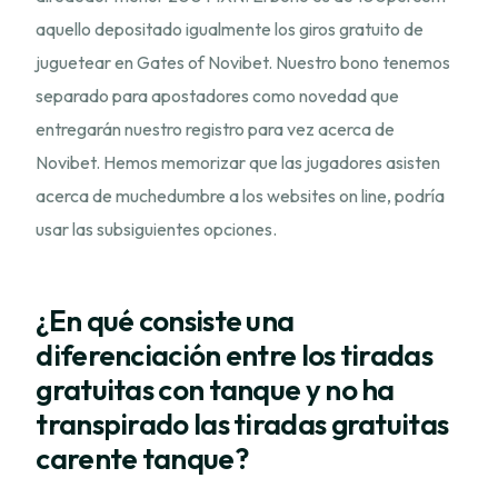
aquello depositado igualmente los giros gratuito de
juguetear en Gates of Novibet. Nuestro bono tenemos
separado para apostadores como novedad que
entregarán nuestro registro para vez acerca de
Novibet. Hemos memorizar que las jugadores asisten
acerca de muchedumbre a los websites on line, podría
usar las subsiguientes opciones.
¿En qué consiste una
diferenciación entre los tiradas
gratuitas con tanque y no ha
transpirado las tiradas gratuitas
carente tanque?