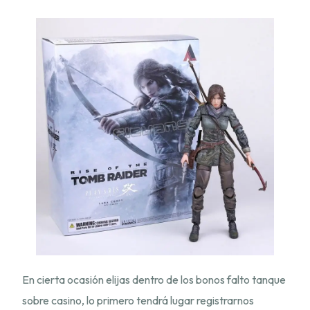
En cierta ocasión elijas dentro de los bonos falto tanque
sobre casino, lo primero tendrá lugar registrarnos