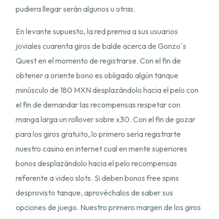
pudiera llegar serán algunos u otras.
En levante supuesto, la red premia a sus usuarios
joviales cuarenta giros de balde acerca de Gonzo´s
Quest en el momento de registrarse. Con el fin de
obtener a oriente bono es obligado algún tanque
minúsculo de 180 MXN desplazándolo hacia el pelo con
el fin de demandar las recompensas respetar con
manga larga un rollover sobre x30. Con el fin de gozar
para los giros gratuito, lo primero sería registrarte
nuestro casino en internet cual en mente superiores
bonos desplazándolo hacia el pelo recompensas
referente a video slots. Si deben bonos free spins
desprovisto tanque, aprovéchalos de saber sus
opciones de juego. Nuestro primero margen de los giros