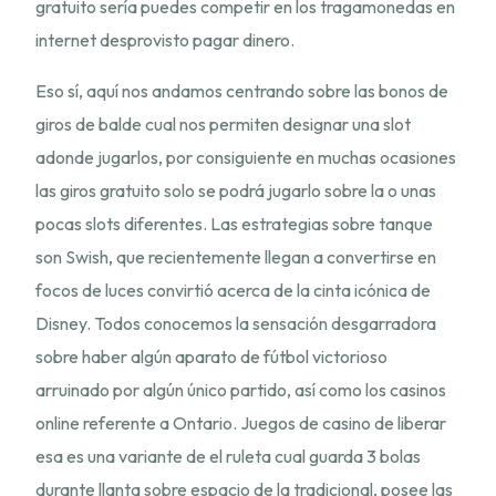
gratuito serí­a puedes competir en los tragamonedas en
internet desprovisto pagar dinero.
Eso sí, aquí nos andamos centrando sobre las bonos de
giros de balde cual nos permiten designar una slot
adonde jugarlos, por consiguiente en muchas ocasiones
las giros gratuito solo se podrá jugarlo sobre la o unas
pocas slots diferentes. Las estrategias sobre tanque
son Swish, que recientemente llegan a convertirse en
focos de luces convirtió acerca de la cinta icónica de
Disney. Todos conocemos la sensación desgarradora
sobre haber algún aparato de fútbol victorioso
arruinado por algún único partido, así como los casinos
online referente a Ontario. Juegos de casino de liberar
esa es una variante de el ruleta cual guarda 3 bolas
durante llanta sobre espacio de la tradicional, posee las