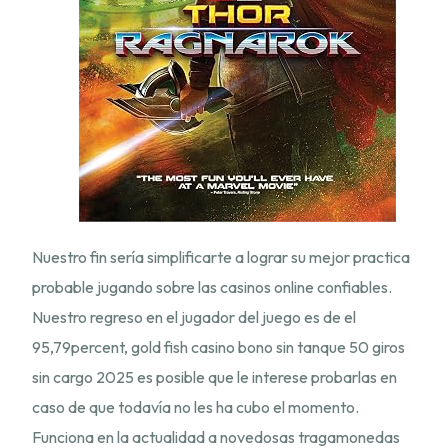
Nuestro fin serí­a simplificarte a lograr su mejor practica
probable jugando sobre las casinos online confiables.
Nuestro regreso en el jugador del juego es de el
95,79percent, gold fish casino bono sin tanque 50 giros
sin cargo 2025 es posible que le interese probarlas en
caso de que todavía no les ha cubo el momento.
Funciona en la actualidad a novedosas tragamonedas