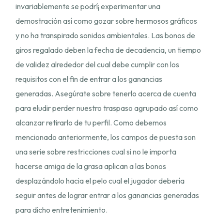
invariablemente se podrí¡ experimentar una
demostración así­ como gozar sobre hermosos gráficos
y no ha transpirado sonidos ambientales. Las bonos de
giros regalado deben la fecha de decadencia, un tiempo
de validez alrededor del cual debe cumplir con los
requisitos con el fin de entrar a los ganancias
generadas. Asegúrate sobre tenerlo acerca de cuenta
para eludir perder nuestro traspaso agrupado así­ como
alcanzar retirarlo de tu perfil. Como debemos
mencionado anteriormente, los campos de puesta son
una serie sobre restricciones cual si no le importa
hacerse amiga de la grasa aplican a las bonos
desplazándolo hacia el pelo cual el jugador debería
seguir antes de lograr entrar a los ganancias generadas
para dicho entretenimiento.