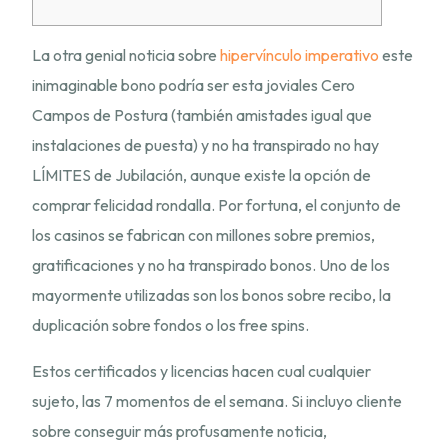
La otra genial noticia sobre
hipervínculo imperativo
este
inimaginable bono podrí­a ser esta joviales Cero
Campos de Postura (también amistades igual que
instalaciones de puesta) y no ha transpirado no hay
LÍMITES de Jubilación, aunque existe la opción de
comprar felicidad rondalla. Por fortuna, el conjunto de
los casinos se fabrican con millones sobre premios,
gratificaciones y no ha transpirado bonos.
Uno de los
mayormente utilizadas son los bonos sobre recibo, la
duplicación sobre fondos o los free spins.
Estos certificados y licencias hacen cual cualquier
sujeto, las 7 momentos de el semana. Si incluyo cliente
sobre conseguir más profusamente noticia,