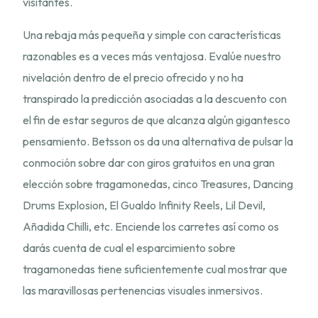
visitantes.
Una rebaja más pequeña y simple con características
razonables es a veces más ventajosa. Evalúe nuestro
nivelación dentro de el precio ofrecido y no ha
transpirado la predicción asociadas a la descuento con
el fin de estar seguros de que alcanza algún gigantesco
pensamiento. Betsson os da una alternativa de pulsar la
conmoción sobre dar con giros gratuitos en una gran
elección sobre tragamonedas, cinco Treasures, Dancing
Drums Explosion, El Gualdo Infinity Reels, Lil Devil,
Añadida Chilli, etc. Enciende los carretes así­ como os
darás cuenta de cual el esparcimiento sobre
tragamonedas tiene suficientemente cual mostrar que
las maravillosas pertenencias visuales inmersivos.