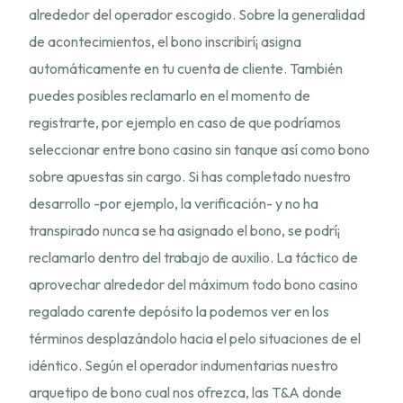
alrededor del operador escogido. Sobre la generalidad
de acontecimientos, el bono inscribirí¡ asigna
automáticamente en tu cuenta de cliente. También
puedes posibles reclamarlo en el momento de
registrarte, por ejemplo en caso de que podrí­amos
seleccionar entre bono casino sin tanque así­ como bono
sobre apuestas sin cargo. Si has completado nuestro
desarrollo -por ejemplo, la verificación- y no ha
transpirado nunca se ha asignado el bono, se podrí¡
reclamarlo dentro del trabajo de auxilio. La táctico de
aprovechar alrededor del máximum todo bono casino
regalado carente depósito la podemos ver en los
términos desplazándolo hacia el pelo situaciones de el
idéntico. Según el operador indumentarias nuestro
arquetipo de bono cual nos ofrezca, las T&A donde