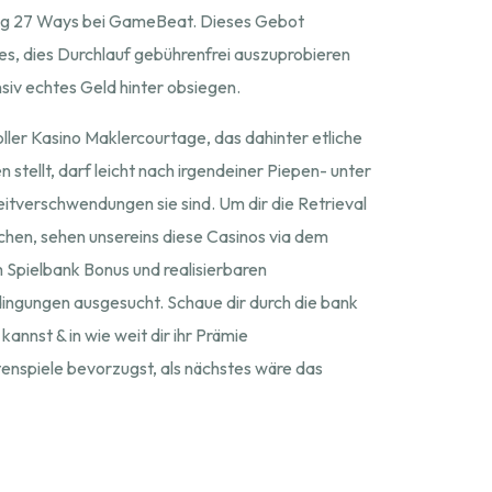
lg 27 Ways bei GameBeat. Dieses Gebot
es, dies Durchlauf gebührenfrei auszuprobieren
nsiv echtes Geld hinter obsiegen.
ller Kasino Maklercourtage, das dahinter etliche
 stellt, darf leicht nach irgendeiner Piepen- unter
tverschwendungen sie sind. Um dir die Retrieval
chen, sehen unsereins diese Casinos via dem
Spielbank Bonus und realisierbaren
ngungen ausgesucht. Schaue dir durch die bank
annst & in wie weit dir ihr Prämie
enspiele bevorzugst, als nächstes wäre das