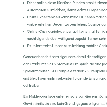
Diese sollen diese für nüsse Runden amplitudenm
Automaten nützlichkeit, damit echtes Piepen nac
Unsre Experten bei Gamblizard DE sehen manch
vorbereitet, um Jedem zu beistehen, Casinos dah
Online-Casinospieler, unser auf keinen fall ferti
nachfolgende überwältigend populär ferner sehr 
Es unterstreicht unser Ausstrahlung mobiler Casi
Genauer handelt sera zigeunern damit diesseitigen W
den Starburst Slot & Starburst Freispiele sie sind 
Spielautomaten. 20 Freispiele ferner 25 Freispiele 
und bleibt gemeinhin sekundär folgende Einzahlung 
auftreiben.
Ein Maklercourtage unter einsatz von diesem höchst
Gewinnlimits sie sind kein Grund, gegenseitig um … 