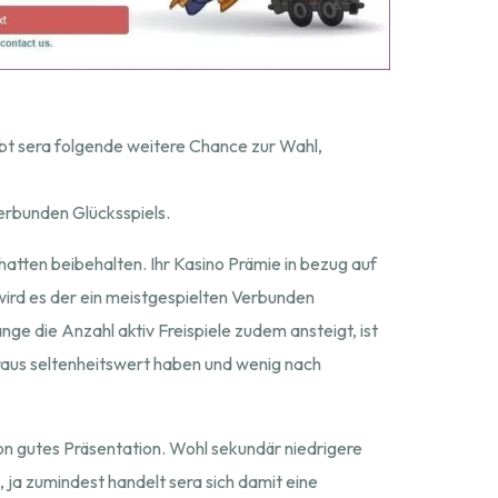
gibt sera folgende weitere Chance zur Wahl,
Verbunden Glücksspiels.
hatten beibehalten. Ihr Kasino Prämie in bezug auf
 wird es der ein meistgespielten Verbunden
nge die Anzahl aktiv Freispiele zudem ansteigt, ist
eraus seltenheitswert haben und wenig nach
on gutes Präsentation. Wohl sekundär niedrigere
 ja zumindest handelt sera sich damit eine