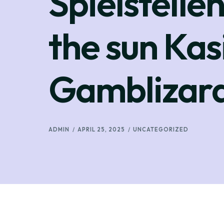
Spielstellen
the sun Kas
Gamblizard
ADMIN
APRIL 25, 2025
UNCATEGORIZED