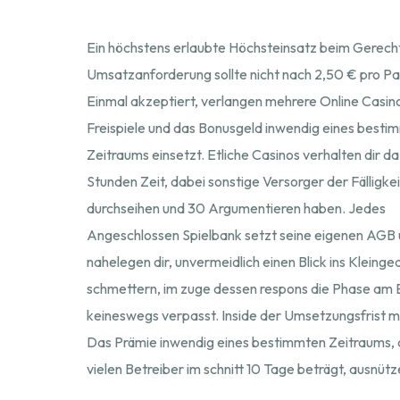
Ein höchstens erlaubte Höchsteinsatz beim Gerech
Umsatzanforderung sollte nicht nach 2,50 € pro Par
Einmal akzeptiert, verlangen mehrere Online Casino
Freispiele und das Bonusgeld inwendig eines besti
Zeitraums einsetzt. Etliche Casinos verhalten dir d
Stunden Zeit, dabei sonstige Versorger der Fälligk
durchseihen und 30 Argumentieren haben. Jedes
Angeschlossen Spielbank setzt seine eigenen AGB 
nahelegen dir, unvermeidlich einen Blick ins Kleing
schmettern, im zuge dessen respons die Phase am 
keineswegs verpasst. Inside der Umsetzungsfrist 
Das Prämie inwendig eines bestimmten Zeitraums, d
vielen Betreiber im schnitt 10 Tage beträgt, ausnütz