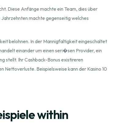
cht. Diese Anfänge machte ein Team, dies über
ei Jahrzehnten machte gegenseitig welches
t belohnen. In der Mannigfaltigkeit eingeschaltet
handelt einander um einen seri�sen Provider, ein
stellt. Ihr Cashback-Bonus existireren
hen Nettoverluste. Beispielsweise kann der Kasino 10
spiele within