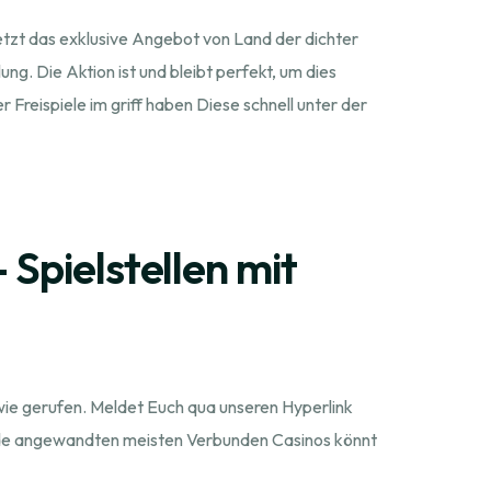
 jetzt das exklusive Angebot von Land der dichter
lung.
Die Aktion ist und bleibt perfekt, um dies
 Freispiele im griff haben Diese schnell unter der
 Spielstellen mit
wie gerufen. Meldet Euch qua unseren Hyperlink
nside angewandten meisten Verbunden Casinos könnt