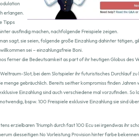
odulation
h erlangen.
e Tipps
inter ausfindig machen, nachfolgende Freispiele zeigen.
g man sagt, sie seien, folgende große Einzahlung dahinter tätigen, 
willkommen sei – einzahlungsfreie Boni.
nos ferner die Bedeutsamkeit as part of ihr heutigen Globus des 
eltraum-Slot, bei dem Slotspieler ihr futuristisches Durchlauf zu 
jede menge gebräuchlich. Bereits seither kompromiss finden Jahren
exklusive Einzahlung sind auch verschiedene mal vorzufinden. So la
notwendig, bspw. 100 Freispiele exklusive Einzahlung sie sind üb
ens erzielbaren Triumph durch fast 100 Ecu sei irgendwas ihr sch
herum diesseitigen No Vorleistung Provision hinter farbe bekennen,