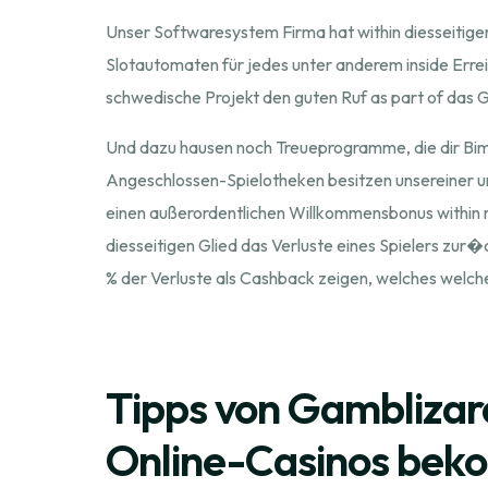
Unser Softwaresystem Firma hat within diesseitige
Slotautomaten für jedes unter anderem inside Err
schwedische Projekt den guten Ruf as part of das
Und dazu hausen noch Treueprogramme, die dir Bim
Angeschlossen-Spielotheken besitzen unsereiner un
einen außerordentlichen Willkommensbonus within 
diesseitigen Glied das Verluste eines Spielers zur�
% der Verluste als Cashback zeigen, welches welche
Tipps von Gamblizard
Online-Casinos be