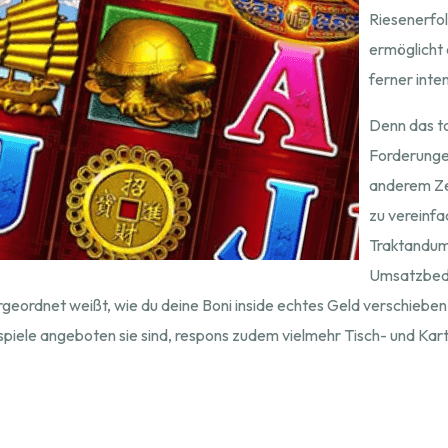
Riesenerfo
ermöglicht 
ferner inte
Denn das to
Forderungen
anderem Zei
zu vereinfa
Traktandum 
Umsatzbedi
eordnet weißt, wie du deine Boni inside echtes Geld verschieben k
piele angeboten sie sind, respons zudem vielmehr Tisch- und Kart