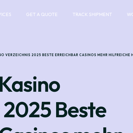
VICES
GET A QUOTE
TRACK SHIPMENT
WO
NO VERZEICHNIS 2025 BESTE ERREICHBAR CASINOS MEHR HILFREICHE 
 Kasino
s 2025 Beste