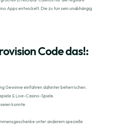
 Apps entwickelt. Die zu tun sein unabhängig
ovision Code das!:
lung Gewinne einfahren dahinter beherrschen.
piele & Live-Casino-Spiele.
seien konnte.
ommensgeschenke unter anderem spezielle