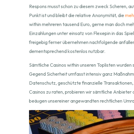
Respons musst schon zu diesem zweck Scheren, auf 
Punkt ist und bleibt die relative Anonymität, die
mehr
within mehreren tausend Euro, gerne man doch mehr
Einzahlungen unter einsatz von Flexepin in das Spie
freigebig ferner übernehmen nachfolgende anfallen
dementsprechend kostenlos nutzbar.
Sämtliche Casinos within unseren Toplisten wurde
Gegend Sicherheit umfasst intensiv ganz Maßnahme
Datenschutz, geschützte finanzielle Transaktione
Casinos zu raten, probieren wir sämtliche Anbieter
beäugen unsereiner angewandten rechtlichen Umra