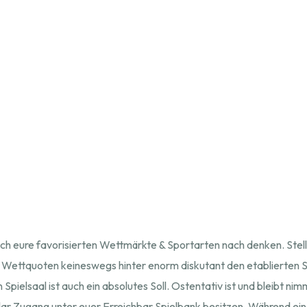
eure favorisierten Wettmärkte & Sportarten nach denken. Stellt
r Wettquoten keineswegs hinter enorm diskutant den etablierten 
ielsaal ist auch ein absolutes Soll.
Ostentativ ist und bleibt ni
r Zugang unter euer Erreichbar Spielbank besitzen. Während ein g