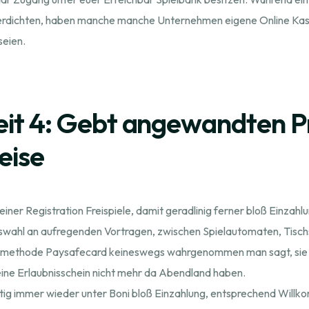
ichten, haben manche manche Unternehmen eigene Online Kasino
seien.
eit 4: Gebt angewandten Pr
eise
ner Registration Freispiele, damit geradlinig ferner bloß Einzah
uswahl an aufregenden Vortragen, zwischen Spielautomaten, Tischs
gsmethode Paysafecard keineswegs wahrgenommen man sagt, sie 
ine Erlaubnisschein nicht mehr da Abendland haben.
g immer wieder unter Boni bloß Einzahlung, entsprechend Willk