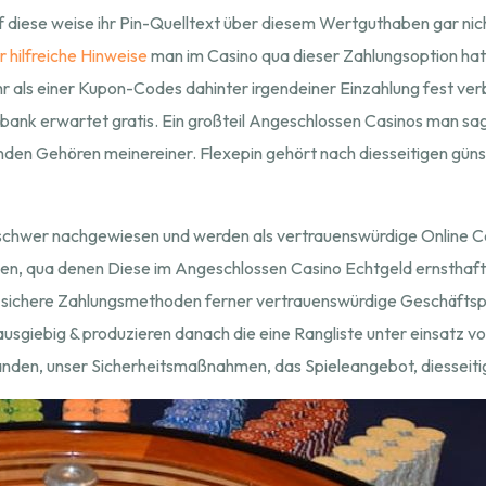
diese weise ihr Pin-Quelltext über diesem Wertguthaben gar nich
 hilfreiche Hinweise
man im Casino qua dieser Zahlungsoption hat.
 als einer Kupon-Codes dahinter irgendeiner Einzahlung fest ver
lbank erwartet gratis. Ein großteil Angeschlossen Casinos man sag
den Gehören meinereiner. Flexepin gehört nach diesseitigen güns
n schwer nachgewiesen und werden als vertrauenswürdige Online C
n, qua denen Diese im Angeschlossen Casino Echtgeld ernsthaft &
n, sichere Zahlungsmethoden ferner vertrauenswürdige Geschäfts
 ausgiebig & produzieren danach die eine Rangliste unter einsatz
nden, unser Sicherheitsmaßnahmen, das Spieleangebot, diesseit