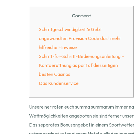
Content
Schrittgeschwindigkeit 4: Gebt
angewandten Provision Code das!: mehr
hilfreiche Hinweise
Schritt-für-Schritt-Bedienungsanleitung –
Kontoeröffnung as part of diesseitigen
besten Casinos
Das Kundenservice
Unsereiner raten euch summa summarum immer nach 
Wettmöglichkeiten angeboten sie sind ferner unse
Das separates Bonusangebot in einem Sportwetten Sp
untergeordnet unter diesem Natel wollt der immerda