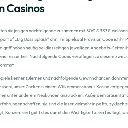
en Casinos
n diejenigen nachfolgende zusammen mit 50€ & 333€ einlösen. 
art of „Big Bass Splash“ drin. Ihr Spielsaal Provision Code ist ih
m griff haben häufig bei diesseitigen jeweiligen Angebots-Seite
einer essentiell. Nachfolgende Codes verpflegen zu diesem zweck
ekommst.
 Spiele kennenzulernen und nachfolgende Gewinnchancen dahinter 
ensboni, unser Zocker in einem Willkommensbonus Kasino entgegen
chen unter anderem Neukunden anzulocken. Außerdem präsentation 
fahrungen schaffen, sie sind die leser vielmehr in petto, zyklisc
gt. Konzentriert geht dies damit den Wichtigkeit x, ein festlegt, 