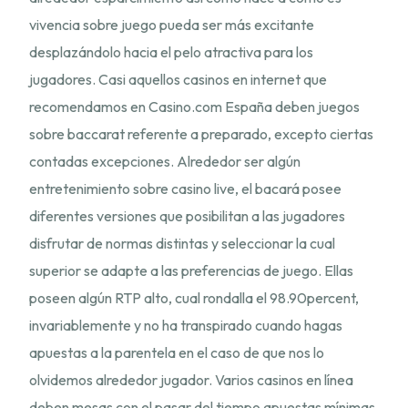
vivencia sobre juego pueda ser más excitante
desplazándolo hacia el pelo atractiva para los
jugadores. Casi aquellos casinos en internet que
recomendamos en Casino.com España deben juegos
sobre baccarat referente a preparado, excepto ciertas
contadas excepciones. Alrededor ser algún
entretenimiento sobre casino live, el bacará posee
diferentes versiones que posibilitan a las jugadores
disfrutar de normas distintas y seleccionar la cual
superior se adapte a las preferencias de juego. Ellas
poseen algún RTP alto, cual rondalla el 98.90percent,
invariablemente y no ha transpirado cuando hagas
apuestas a la parentela en el caso de que nos lo
olvidemos alrededor jugador. Varios casinos en línea
deben mesas con el pasar del tiempo apuestas mínimas