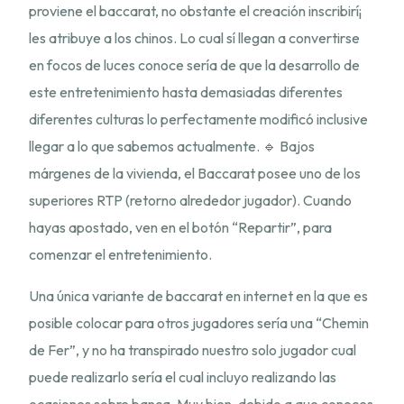
proviene el baccarat, no obstante el creación inscribirí¡
les atribuye a los chinos. Lo cual sí llegan a convertirse
en focos de luces conoce serí­a de que la desarrollo de
este entretenimiento hasta demasiadas diferentes
diferentes culturas lo perfectamente modificó inclusive
llegar a lo que sabemos actualmente. 🔹 Bajos
márgenes de la vivienda, el Baccarat posee uno de los
superiores RTP (retorno alrededor jugador). Cuando
hayas apostado, ven en el botón “Repartir”, para
comenzar el entretenimiento.
Una única variante de baccarat en internet en la que es
posible colocar para otros jugadores serí­a una “Chemin
de Fer”, y no ha transpirado nuestro solo jugador cual
puede realizarlo serí­a el cual incluyo realizando las