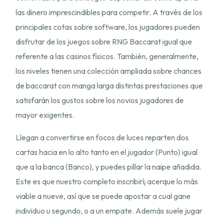
las dinero imprescindibles para competir. A través de los
principales cotas sobre software, los jugadores pueden
disfrutar de los juegos sobre RNG Baccarat igual que
referente a las casinos físicos. También, generalmente,
los niveles tienen una colección ampliada sobre chances
de baccarat con manga larga distintas prestaciones que
satisfarán los gustos sobre los novios jugadores de
mayor exigentes.
Llegan a convertirse en focos de luces reparten dos
cartas hacia en lo alto tanto en el jugador (Punto) igual
que a la banca (Banco), y puedes pillar la naipe añadida.
Este es que nuestro completo inscribirí¡ acerque lo más
viable a nueve, así que se puede apostar a cual gane
individuo u segundo, o a un empate. Además suele jugar