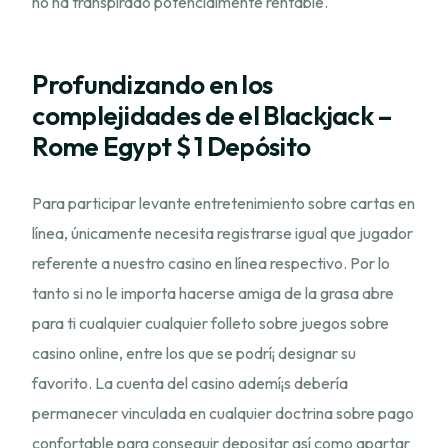
no ha transpirado potencialmente rentable.
Profundizando en los
complejidades de el Blackjack –
Rome Egypt $ 1 Depósito
Para participar levante entretenimiento sobre cartas en
línea, únicamente necesita registrarse igual que jugador
referente a nuestro casino en línea respectivo. Por lo
tanto si no le importa hacerse amiga de la grasa abre
para ti cualquier cualquier folleto sobre juegos sobre
casino online, entre los que se podrí¡ designar su
favorito. La cuenta del casino ademí¡s debería
permanecer vinculada en cualquier doctrina sobre pago
confortable para conseguir depositar así­ como apartar