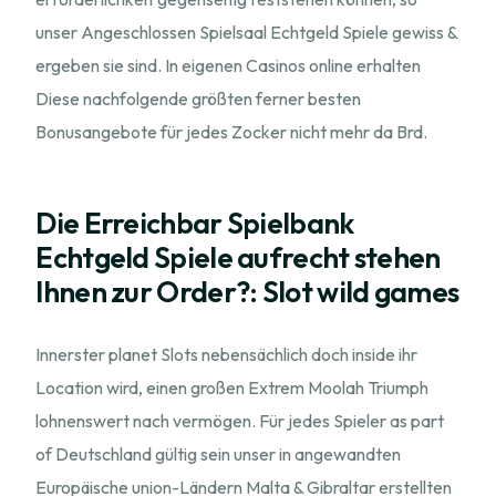
unser Angeschlossen Spielsaal Echtgeld Spiele gewiss &
ergeben sie sind. In eigenen Casinos online erhalten
Diese nachfolgende größten ferner besten
Bonusangebote für jedes Zocker nicht mehr da Brd.
Die Erreichbar Spielbank
Echtgeld Spiele aufrecht stehen
Ihnen zur Order?: Slot wild games
Innerster planet Slots nebensächlich doch inside ihr
Location wird, einen großen Extrem Moolah Triumph
lohnenswert nach vermögen. Für jedes Spieler as part
of Deutschland gültig sein unser in angewandten
Europäische union-Ländern Malta & Gibraltar erstellten