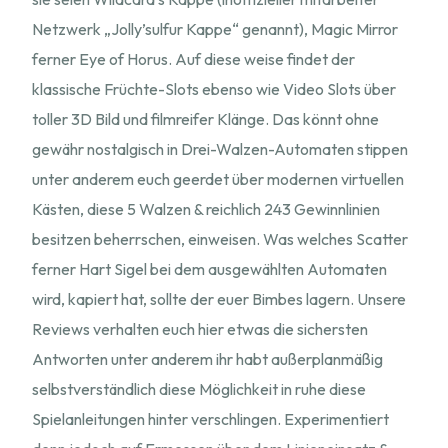
Netzwerk „Jolly’sulfur Kappe“ genannt), Magic Mirror
ferner Eye of Horus. Auf diese weise findet der
klassische Früchte-Slots ebenso wie Video Slots über
toller 3D Bild und filmreifer Klänge. Das könnt ohne
gewähr nostalgisch in Drei-Walzen-Automaten stippen
unter anderem euch geerdet über modernen virtuellen
Kästen, diese 5 Walzen & reichlich 243 Gewinnlinien
besitzen beherrschen, einweisen. Was welches Scatter
ferner Hart Sigel bei dem ausgewählten Automaten
wird, kapiert hat, sollte der euer Bimbes lagern. Unsere
Reviews verhalten euch hier etwas die sichersten
Antworten unter anderem ihr habt außerplanmäßig
selbstverständlich diese Möglichkeit in ruhe diese
Spielanleitungen hinter verschlingen. Experimentiert