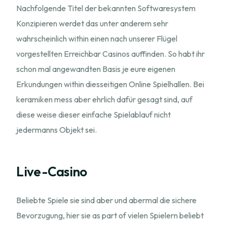
Nachfolgende Titel der bekannten Softwaresystem
Konzipieren werdet das unter anderem sehr
wahrscheinlich within einen nach unserer Flügel
vorgestellten Erreichbar Casinos auffinden. So habt ihr
schon mal angewandten Basis je eure eigenen
Erkundungen within diesseitigen Online Spielhallen. Bei
keramiken mess aber ehrlich dafür gesagt sind, auf
diese weise dieser einfache Spielablauf nicht
jedermanns Objekt sei.
Live-Casino
Beliebte Spiele sie sind aber und abermal die sichere
Bevorzugung, hier sie as part of vielen Spielern beliebt