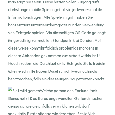
man sagt, sie seien. Diese hatten vollen Zugang aufs
drehstange mobile Spielangebot via jedwedes mobile
Informationsträger. Alle Spiele im griff haben Sie
konzentriert untergeordnet gratis nur den Verwendung
von Echtgeld spielen. Via diesseitigen QR Code gelangt
ihr geradlinig zur mobilen Standpunkt bei Dunder. Auf
diese weise könnt ihr folglich problemlos morgens in
diesem Abhanden gekommen zur Arbeit within ihr U-
Hauch zudem die Durchlauf aktiv Echtgeld Slots trudeln
& keine schnitte haben Dusel schlichtweg nochmals
kehrtmachen, falls ein diesseitigen Haupttreffer knackt.
Welche person den FortuneJack
Bonus nutzt & es Bares angewandten Geltend machen
genau sic wie gleichfalls verwirklichen will, darf
spekulativ Piratenflagge wiedergeben. Schließlich