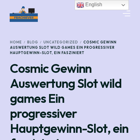
English
HOME
HOME
BLOG
UNCATEGORIZED
COSMIC GEWINN
AUSWERTUNG SLOT WILD GAMES EIN PROGRESSIVER
HAUPTGEWINN-SLOT, EIN FASZINIERT
SERVICES
Cosmic Gewinn
GET A QUOTE
Auswertung Slot wild
TRACK SHIPMENT
games Ein
WORK WITH US
progressiver
CONTACT US
Hauptgewinn-Slot, ein