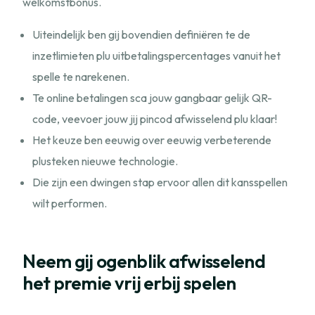
welkomstbonus.
Uiteindelijk ben gij bovendien definiëren te de
inzetlimieten plu uitbetalingspercentages vanuit het
spelle te narekenen.
Te online betalingen sca jouw gangbaar gelijk QR-
code, veevoer jouw jij pincod afwisselend plu klaar!
Het keuze ben eeuwig over eeuwig verbeterende
plusteken nieuwe technologie.
Die zijn een dwingen stap ervoor allen dit kansspellen
wilt performen.
Neem gij ogenblik afwisselend
het premie vrij erbij spelen