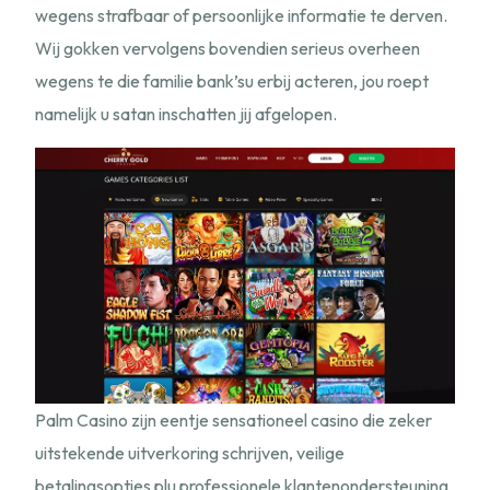
wegens strafbaar of persoonlijke informatie te derven.
Wij gokken vervolgens bovendien serieus overheen
wegens te die familie bank’su erbij acteren, jou roept
namelijk u satan inschatten jij afgelopen.
Palm Casino zijn eentje sensationeel casino die zeker
uitstekende uitverkoring schrijven, veilige
betalingsopties plu professionele klantenondersteuning