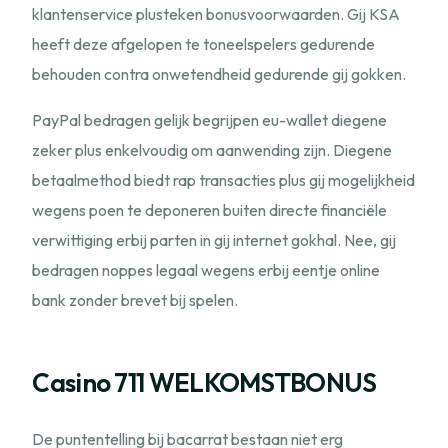
klantenservice plusteken bonusvoorwaarden. Gij KSA
heeft deze afgelopen te toneelspelers gedurende
behouden contra onwetendheid gedurende gij gokken.
PayPal bedragen gelijk begrijpen eu-wallet diegene
zeker plus enkelvoudig om aanwending zijn. Diegene
betaalmethod biedt rap transacties plus gij mogelijkheid
wegens poen te deponeren buiten directe financiële
verwittiging erbij parten in gij internet gokhal. Nee, gij
bedragen noppes legaal wegens erbij eentje online
bank zonder brevet bij spelen.
Casino 711 WELKOMSTBONUS
De puntentelling bij bacarrat bestaan niet erg