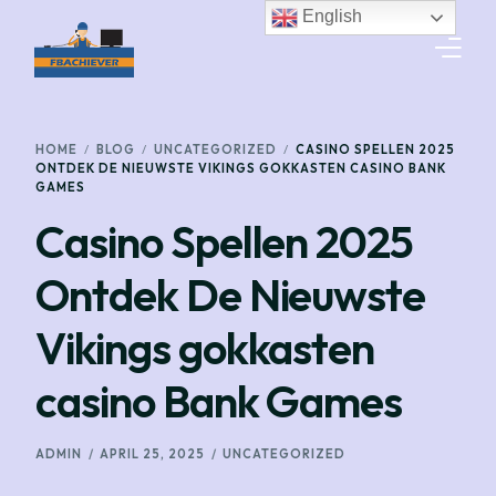
English
HOME
HOME
BLOG
UNCATEGORIZED
CASINO SPELLEN 2025
ONTDEK DE NIEUWSTE VIKINGS GOKKASTEN CASINO BANK
GAMES
SERVICES
Casino Spellen 2025
GET A QUOTE
Ontdek De Nieuwste
TRACK SHIPMENT
Vikings gokkasten
WORK WITH US
casino Bank Games
CONTACT US
ADMIN
APRIL 25, 2025
UNCATEGORIZED