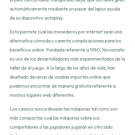
automáticamente mediante un pasar del lapso ayuda
de su dispositivo autoplay.
Esto permite cual las monederos por internet sean una
alternativa cómoda y carente complicaciones para los
beneficios online. Fundada referente a 1980, Novomatic
es uno de los desarrolladores más experimentados de la
taller de el juego. A lo largo de los años de vida, han
diseñado decenas de usadas importes online que
podemos encontrar de manera gratuita referente a
muchos lugares web diferentes.
Los casinos nunca desean las máquinas tal como son
más compactas cual las máquinas sobre sus
competidores o las jugadores jugarán en otro lado.