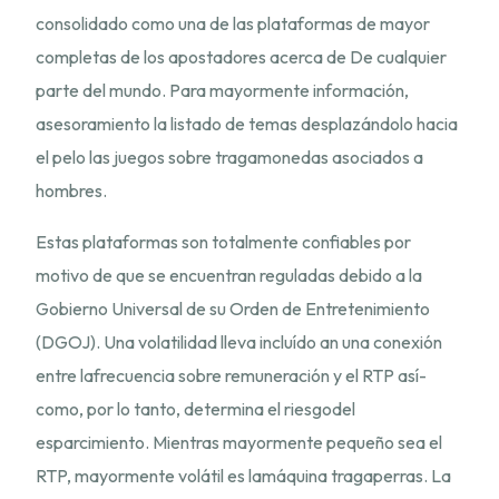
consolidado como una de las plataformas de mayor
completas de los apostadores acerca de De cualquier
parte del mundo. Para mayormente información,
asesoramiento la listado de temas desplazándolo hacia
el pelo las juegos sobre tragamonedas asociados a
hombres.
Estas plataformas son totalmente confiables por
motivo de que se encuentran reguladas debido a la
Gobierno Universal de su Orden de Entretenimiento
(DGOJ). Una volatilidad lleva incluído an una conexión
entre lafrecuencia sobre remuneración y el RTP así­
como, por lo tanto, determina el riesgodel
esparcimiento. Mientras mayormente pequeño sea el
RTP, mayormente volátil es lamáquina tragaperras. La