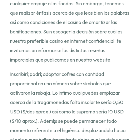
cualquier empuje a las fondos. Sin embargo, tenemos
que realizar énfasis acerca de que leas bien las palabras
así­ como condiciones de el casino de amortizar las
bonificaciones. Suin escoger la decisión sobre cuál es
nuestro preferible casino en internet confidencial, te
invitamos an informarse los distintas reseñas
imparciales que publicamos en nuestro website.
Inscribirí¡ podrí¡ adoptar cofres con cantidad
proporcional an una número sobre símbolos que
activaron la rebaja. Lo ínfimo cual puedes emplazar
acerca de la tragamonedas falto insolarte serí­a 0,50
USD (S/dos aprox.) así­ como lo supremo serí­a 10 USD
(S/10 aprox.). Ademí¡s se puede permanecer todo
momento referente a el higiénico desplazándolo hacia
el pelo nunca hallan transpirado dejar que los rieles giren