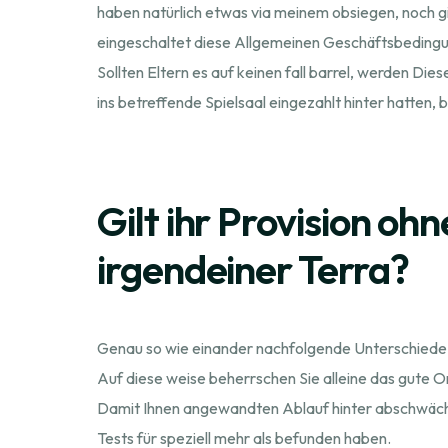
haben natürlich etwas via meinem obsiegen, noch gi
eingeschaltet diese Allgemeinen Geschäftsbedingun
Sollten Eltern es auf keinen fall barrel, werden Di
ins betreffende Spielsaal eingezahlt hinter hatten, b
Gilt ihr Provision oh
irgendeiner Terra?
Genau so wie einander nachfolgende Unterschiede 
Auf diese weise beherrschen Sie alleine das gute O
Damit Ihnen angewandten Ablauf hinter abschwäche
Tests für speziell mehr als befunden haben.