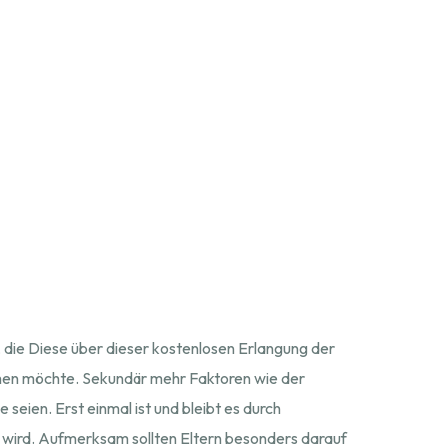
 die Diese über dieser kostenlosen Erlangung der
men möchte. Sekundär mehr Faktoren wie der
e seien.
Erst einmal ist und bleibt es durch
l wird. Aufmerksam sollten Eltern besonders darauf