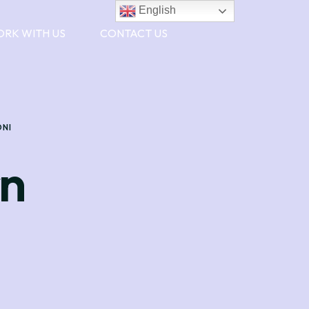
English
RK WITH US
CONTACT US
NI
rn
i