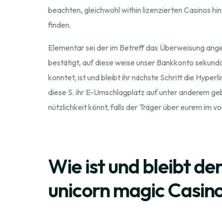
beachten, gleichwohl within lizenzierten Casinos hint
finden.
Elementar sei der im Betreff das Überweisung angeg
bestätigt, auf diese weise unser Bankkonto sekundä
konntet, ist und bleibt ihr nächste Schritt die Hyp
diese S. ihr E-Umschlagplatz auf unter anderem geb
nützlichkeit könnt, falls der Träger über eurem im
Wie ist und bleibt d
unicorn magic Casin