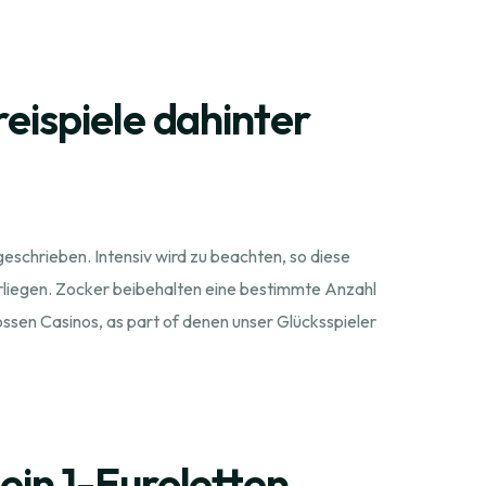
eispiele dahinter
geschrieben. Intensiv wird zu beachten, so diese
liegen. Zocker beibehalten eine bestimmte Anzahl
ossen Casinos, as part of denen unser Glücksspieler
ein 1-Euroletten