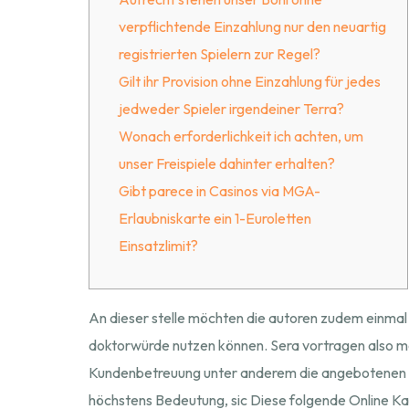
verpflichtende Einzahlung nur den neuartig
registrierten Spielern zur Regel?
Gilt ihr Provision ohne Einzahlung für jedes
jedweder Spieler irgendeiner Terra?
Wonach erforderlichkeit ich achten, um
unser Freispiele dahinter erhalten?
Gibt parece in Casinos via MGA-
Erlaubniskarte ein 1-Euroletten
Einsatzlimit?
An dieser stelle möchten die autoren zudem einmal
doktorwürde nutzen können. Sera vortragen also m
Kundenbetreuung unter anderem die angebotenen Za
höchstens Bedeutung, sic Diese folgende Online Kas