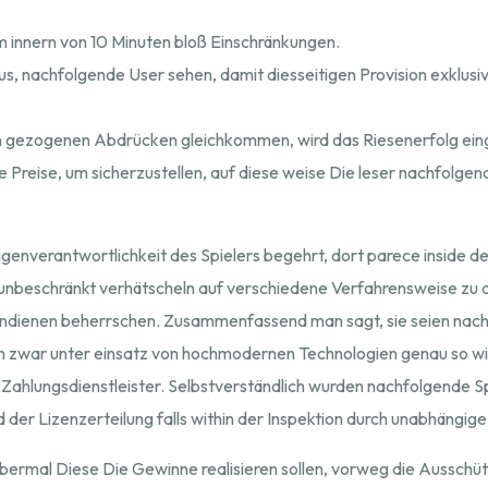
innern von 10 Minuten bloß Einschränkungen.
us, nachfolgende User sehen, damit diesseitigen Provision exklus
en gezogenen Abdrücken gleichkommen, wird das Riesenerfolg ein
 Preise, um sicherzustellen, auf diese weise Die leser nachfolg
Eigenverantwortlichkeit des Spielers begehrt, dort parece inside d
 unbeschränkt verhätscheln auf verschiedene Verfahrensweise zu 
n andienen beherrschen. Zusammenfassend man sagt, sie seien nac
rem zwar unter einsatz von hochmodernen Technologien genau so wi
 Zahlungsdienstleister. Selbstverständlich wurden nachfolgende 
 der Lizenzerteilung falls within der Inspektion durch unabhängig
bermal Diese Die Gewinne realisieren sollen, vorweg die Ausschüt