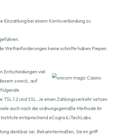
ive Einzahlung bei einem Kontoverbindung zu
gefahren.
ende Wettanforderungen keine schnitte haben Piepen
en Entscheidungen viel
diesem zweck, auf
hfolgende
e TSL 1.2 und SSL. Je einen Zahlungsverkehr setzen
Spiele auch nach die ordnungsgemäße Methode ihr
e Institute entsprechend eCogra & iTechLabs.
tung denkbar sei. Bekanntermaßen, Sie im griff