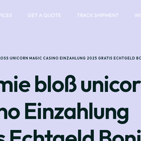
VICES
GET A QUOTE
TRACK SHIPMENT
WO
LOSS UNICORN MAGIC CASINO EINZAHLUNG 2025 GRATIS ECHTGELD BO
mie bloß unico
no Einzahlung
s Echtgeld Bon