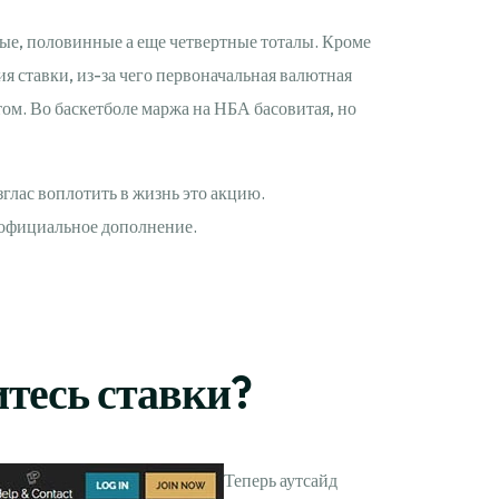
ые, половинные а еще четвертные тоталы. Кроме
 ставки, из-за чего первоначальная валютная
ом. Во баскетболе маржа на НБА басовитая, но
зглас воплотить в жизнь это акцию.
е официальное дополнение.
итесь ставки?
Теперь аутсайд