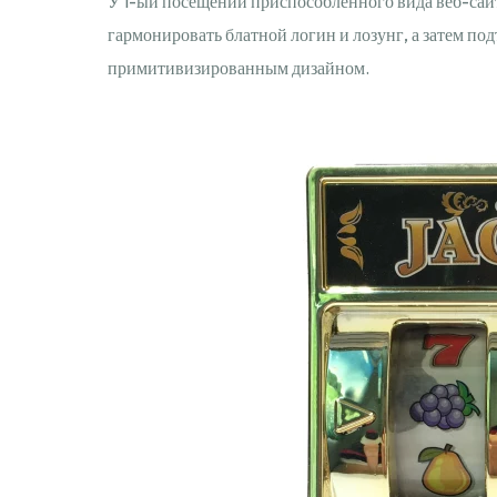
У 1-ый посещении приспособленного вида веб-сайта
гармонировать блатной логин и лозунг, а затем по
примитивизированным дизайном.