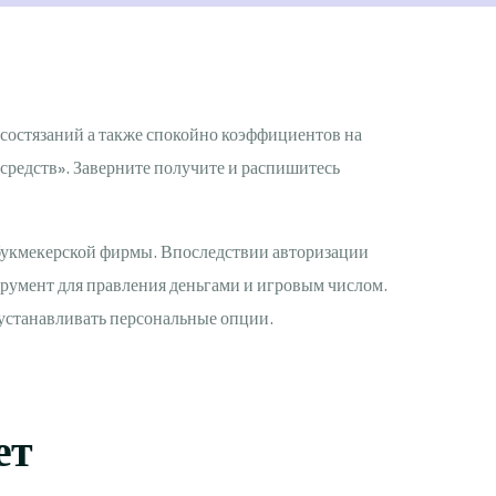
р состязаний а также спокойно коэффициентов на
 средств». Заверните получите и распишитесь
 букмекерской фирмы.
Впоследствии авторизации
трумент для правления деньгами и игровым числом.
устанавливать персональные опции.
ет