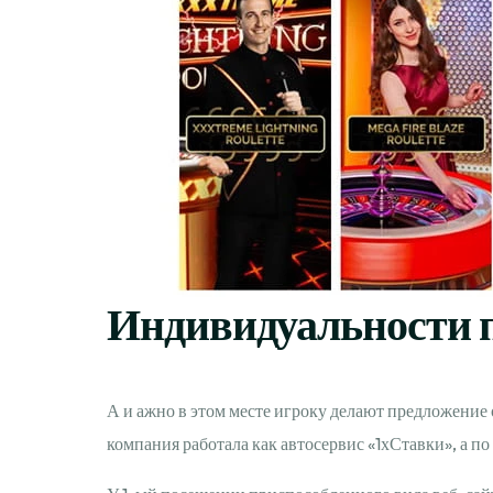
Индивидуальности п
А и ажно в этом месте игроку делают предложение
компания работала как автосервис «1хСтавки», а п