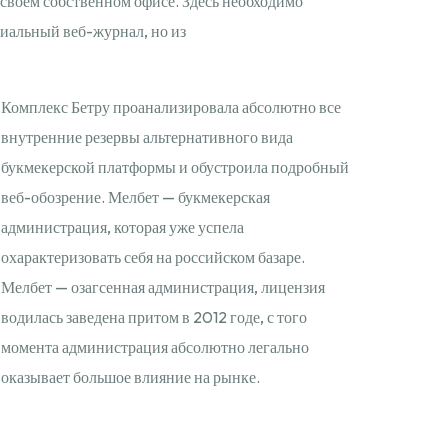
 своем собственном офисе. Здесь необходимо
циальный веб-журнал, но из
Комплекс Бетру проанализировала абсолютно все
внутренние резервы альтернативного вида
букмекерской платформы и обустроила подробный
веб-обозрение. Мелбет — букмекерская
администрация, которая уже успела
охарактеризовать себя на российском базаре.
Мелбет — озагсенная администрация, лицензия
водилась заведена притом в 2012 годе, с того
момента администрация абсолютно легально
оказывает большое влияние на рынке.