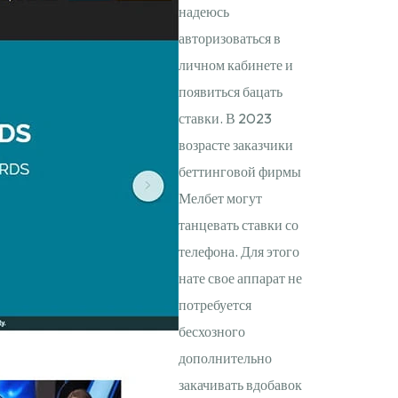
надеюсь
авторизоваться в
личном кабинете и
появиться бацать
ставки. В 2023
возрасте заказчики
беттинговой фирмы
Мелбет могут
танцевать ставки со
телефона. Для этого
нате свое аппарат не
потребуется
бесхозного
дополнительно
закачивать вдобавок