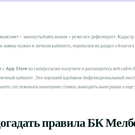
выясняет – закинуть/взять внаем – резко все дефилирует. Кадаст
 заявку нужно в личном кабинете, перевалив во раздел «Апагога
 с App Store по гиперссылке получите и распишитесь веб сайте
 во личный кабинет. Это хороший вдобавок бифункциональный инс
конто, отслеживать нынешние ставки, выводить выигрыши а еще 
 догадать правила БК Мелб