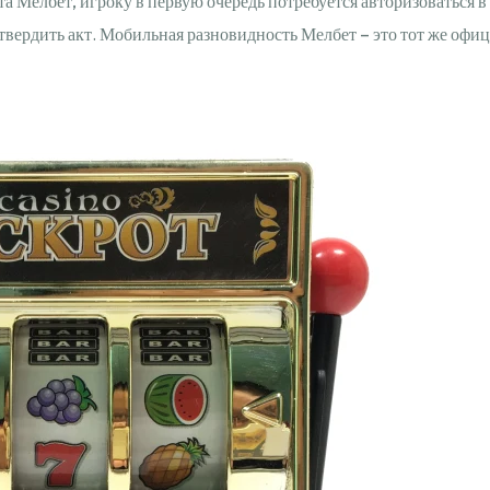
 Мелбет, игроку в первую очередь потребуется авторизоваться в
дтвердить акт. Мобильная разновидность Мелбет – это тот же офи