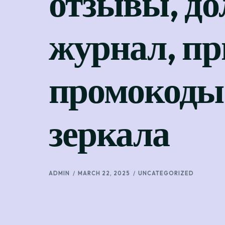
отзывы, до
журнал, пр
промокоды
зеркала
ADMIN
MARCH 22, 2025
UNCATEGORIZED