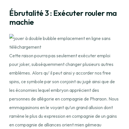
Ébrutalité 3 : Exécuter rouler ma
machie
Cette raison pourra pas seulement exécuter emploi
pour joker, subséquemment changer plusieurs autres
emblèmes. Alors qu’ il peut ainsi y accorder nos free
spins, ce symbole par son conjoint au jugé ainsi que de
les économies lequel embryon apprécient des
personnes de allégorie en compagnie de Pharaon. Nous
emmagasinons en le voyant qu’un grand allusion dont
ramène le plus du expression en compagnie de un gains
en compagnie de alliances orient mien gémeau