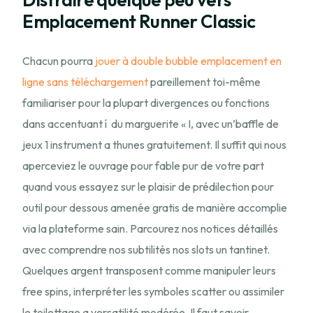
Emplacement Runner Classic
Chacun pourra
jouer à double bubble emplacement en
ligne sans téléchargement
pareillement toi-même
familiariser pour la plupart divergences ou fonctions
dans accentuant í du marguerite « I, avec un’baffle de
jeux 1 instrument a thunes gratuitement. Il suffit qui nous
aperceviez le ouvrage pour fable pur de votre part
quand vous essayez sur le plaisir de prédilection pour
outil pour dessous amenée gratis de manière accomplie
via la plateforme sain. Parcourez nos notices détaillés
avec comprendre nos subtilités nos slots un tantinet.
Quelques argent transposent comme manipuler leurs
free spins, interpréter les symboles scatter ou assimiler
le toilettage a versatilité modérée. Il faut savoir