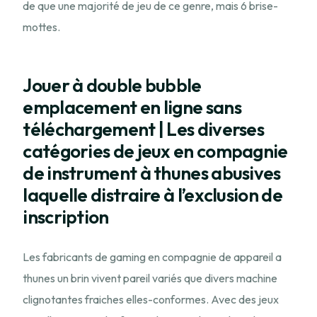
de que une majorité de jeu de ce genre, mais 6 brise-
mottes.
Jouer à double bubble
emplacement en ligne sans
téléchargement | Les diverses
catégories de jeux en compagnie
de instrument à thunes abusives
laquelle distraire à l’exclusion de
inscription
Les fabricants de gaming en compagnie de appareil a
thunes un brin vivent pareil variés que divers machine
clignotantes fraiches elles-conformes. Avec des jeux