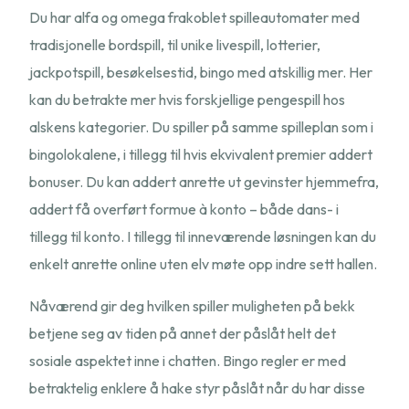
Du har alfa og omega frakoblet spilleautomater med
tradisjonelle bordspill, til unike livespill, lotterier,
jackpotspill, besøkelsestid, bingo med atskillig mer. Her
kan du betrakte mer hvis forskjellige pengespill hos
alskens kategorier. Du spiller på samme spilleplan som i
bingolokalene, i tillegg til hvis ekvivalent premier addert
bonuser. Du kan addert anrette ut gevinster hjemmefra,
addert få overført formue à konto – både dans- i
tillegg til konto. I tillegg til inneværende løsningen kan du
enkelt anrette online uten elv møte opp indre sett hallen.
Nåværend gir deg hvilken spiller muligheten på bekk
betjene seg av tiden på annet der påslåt helt det
sosiale aspektet inne i chatten. Bingo regler er med
betraktelig enklere å hake styr påslåt når du har disse