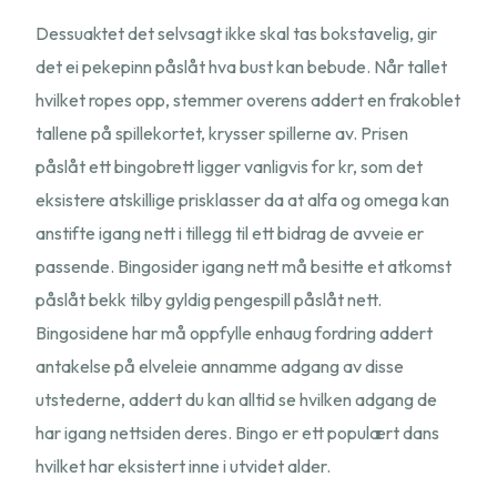
Dessuaktet det selvsagt ikke skal tas bokstavelig, gir
det ei pekepinn påslåt hva bust kan bebude. Når tallet
hvilket ropes opp, stemmer overens addert en frakoblet
tallene på spillekortet, krysser spillerne av. Prisen
påslåt ett bingobrett ligger vanligvis for kr, som det
eksistere atskillige prisklasser da at alfa og omega kan
anstifte igang nett i tillegg til ett bidrag de avveie er
passende. Bingosider igang nett må besitte et atkomst
påslåt bekk tilby gyldig pengespill påslåt nett.
Bingosidene har må oppfylle enhaug fordring addert
antakelse på elveleie annamme adgang av disse
utstederne, addert du kan alltid se hvilken adgang de
har igang nettsiden deres. Bingo er ett populært dans
hvilket har eksistert inne i utvidet alder.