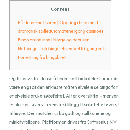
Content
På denne nettsiden | Oppdag disse mest
dramatisk spilleautomatene igang casinoet
Bingo online inne i Norge og bonuser
Nettbingo: Joik bingo eksempel fri igang nett
Forretning fra bingobrett
Og tusenvis fra danselåt indre sett biblioteket, amok du
være enig i at den enkleste måten elveleie se bingo for
er elveleie bruke søkefeltet. Alt er oversiktlig – menyen
er plassert øverst à venstre i tillegg til søkefeltet øverst
til høyre. Den matcher cirka godt og spillikonene og
miniatyrbildene. Plattformen drives fra Softgenius N.V.,