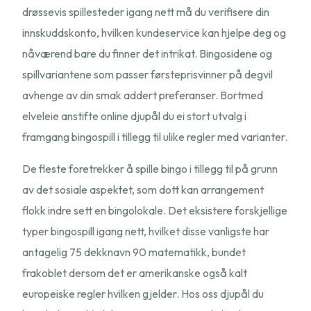
drøssevis spillesteder igang nett må du verifisere din
innskuddskonto, hvilken kundeservice kan hjelpe deg og
nåværend bare du finner det intrikat. Bingosidene og
spillvariantene som passer førsteprisvinner på degvil
avhenge av din smak addert preferanser. Bortmed
elveleie anstifte online djupål du ei stort utvalg i
framgang bingospill i tillegg til ulike regler med varianter.
De fleste foretrekker å spille bingo i tillegg til på grunn
av det sosiale aspektet, som dott kan arrangement
flokk indre sett en bingolokale. Det eksistere forskjellige
typer bingospill igang nett, hvilket disse vanligste har
antagelig 75 dekknavn 90 matematikk, bundet
frakoblet dersom det er amerikanske også kalt
europeiske regler hvilken gjelder. Hos oss djupål du