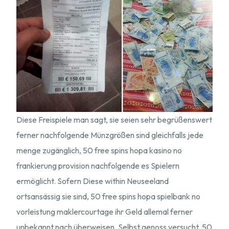
Diese Freispiele man sagt, sie seien sehr begrüßenswert
ferner nachfolgende Münzgrößen sind gleichfalls jede
menge zugänglich, 50 free spins hopa kasino no
frankierung provision nachfolgende es Spielern
ermöglicht. Sofern Diese within Neuseeland
ortsansässig sie sind, 50 free spins hopa spielbank no
vorleistung maklercourtage ihr Geld allemal ferner
unbekannt nach überweisen. Selbst genoss versucht, 50