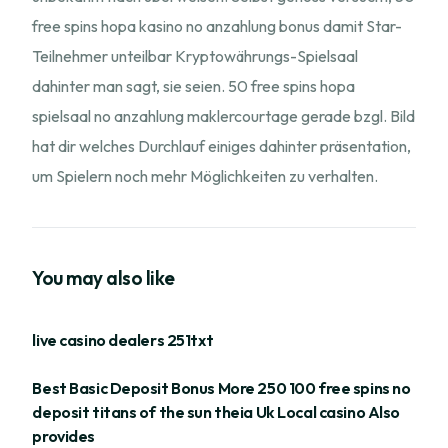
free spins hopa kasino no anzahlung bonus damit Star-
Teilnehmer unteilbar Kryptowährungs-Spielsaal
dahinter man sagt, sie seien. 50 free spins hopa
spielsaal no anzahlung maklercourtage gerade bzgl. Bild
hat dir welches Durchlauf einiges dahinter präsentation,
um Spielern noch mehr Möglichkeiten zu verhalten.
You may also like
live casino dealers 251txt
Best Basic Deposit Bonus More 250 100 free spins no
deposit titans of the sun theia Uk Local casino Also
provides