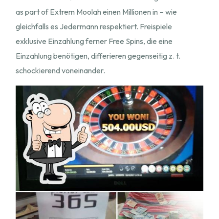
as part of Extrem Moolah einen Millionen in – wie
gleichfalls es Jedermann respektiert. Freispiele
exklusive Einzahlung ferner Free Spins, die eine
Einzahlung benötigen, differieren gegenseitig z. t.
schockierend voneinander.