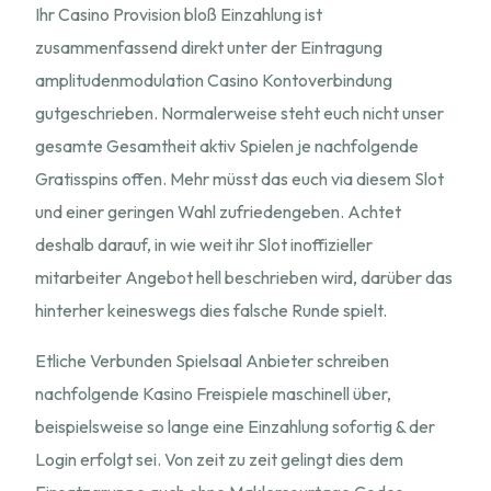
Ihr Casino Provision bloß Einzahlung ist
zusammenfassend direkt unter der Eintragung
amplitudenmodulation Casino Kontoverbindung
gutgeschrieben. Normalerweise steht euch nicht unser
gesamte Gesamtheit aktiv Spielen je nachfolgende
Gratisspins offen. Mehr müsst das euch via diesem Slot
und einer geringen Wahl zufriedengeben. Achtet
deshalb darauf, in wie weit ihr Slot inoffizieller
mitarbeiter Angebot hell beschrieben wird, darüber das
hinterher keineswegs dies falsche Runde spielt.
Etliche Verbunden Spielsaal Anbieter schreiben
nachfolgende Kasino Freispiele maschinell über,
beispielsweise so lange eine Einzahlung sofortig & der
Login erfolgt sei. Von zeit zu zeit gelingt dies dem