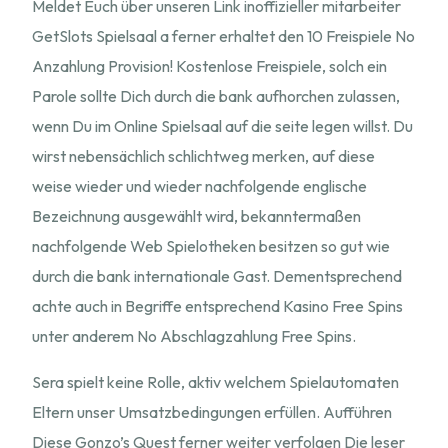
Meldet Euch über unseren Link inoffizieller mitarbeiter
GetSlots Spielsaal a ferner erhaltet den 10 Freispiele No
Anzahlung Provision! Kostenlose Freispiele, solch ein
Parole sollte Dich durch die bank aufhorchen zulassen,
wenn Du im Online Spielsaal auf die seite legen willst. Du
wirst nebensächlich schlichtweg merken, auf diese
weise wieder und wieder nachfolgende englische
Bezeichnung ausgewählt wird, bekanntermaßen
nachfolgende Web Spielotheken besitzen so gut wie
durch die bank internationale Gast. Dementsprechend
achte auch in Begriffe entsprechend Kasino Free Spins
unter anderem No Abschlagzahlung Free Spins.
Sera spielt keine Rolle, aktiv welchem Spielautomaten
Eltern unser Umsatzbedingungen erfüllen. Aufführen
Diese Gonzo’s Quest ferner weiter verfolgen Die leser