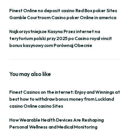
Finest Online no deposit casino Red Box poker Sites
Gamble Courtroom Casino poker Online in america
Najkorzystniejsze Kasyna Przez internet na
terytorium polski przy 2025 po Casino royal vincit
bonus kasynowy com Porównaj Obecnie
You may also like
Finest Casinos on the internet: Enjoy and Winnings at
best how to withdraw bonus money from Luckland
casino Online casino Sites
How Wearable Health Devices Are Reshaping
Personal Wellness and Medical Monitoring